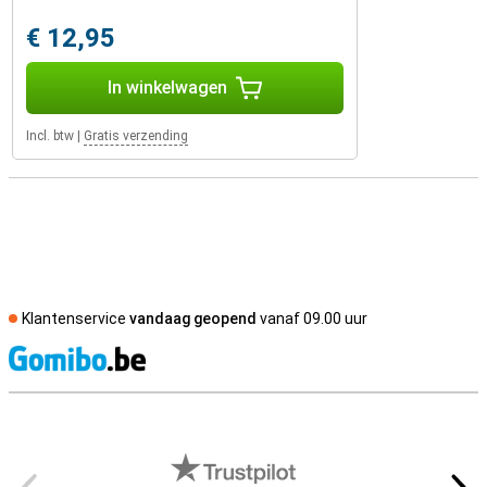
€ 12,95
In winkelwagen
Incl. btw
|
Gratis verzending
Klantenservice
vandaag geopend
vanaf 09.00 uur
S
Externe winkelbeoordelingen