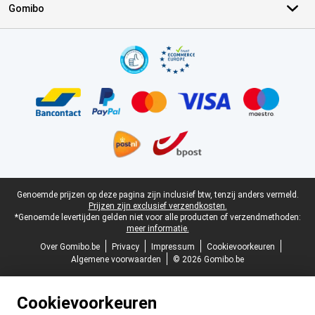
Gomibo
Certificaten, betaalmethoden, bezorgingsdienst partners
Juridische voettekst
Genoemde prijzen op deze pagina zijn inclusief btw, tenzij anders vermeld.
Prijzen zijn exclusief verzendkosten.
*Genoemde levertijden gelden niet voor alle producten of verzendmethoden:
meer informatie.
Over Gomibo.be
Privacy
Impressum
Cookievoorkeuren
Algemene voorwaarden
© 2026 Gomibo.be
Cookievoorkeuren