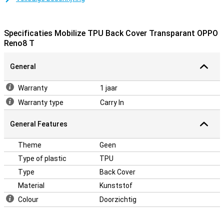
verstoppen onder een hoesje. Dat hoeft met dit transparante
hoesje ook niet. Je beschermt je toestel zonder dat je het ontwerp
bedekt.
Specificaties Mobilize TPU Back Cover Transparant OPPO
Door de hoogwaardige kwaliteit van het TPU-materiaal kan je er
Reno8 T
verzekerd van zijn dat het toestel tegen een stootje kan. Zo biedt
dit hoesje extra bescherming tegen vallen en stoten.
General
Nog langere levensduur
Warranty
1 jaar
Bescherm alle hoeken en randen van je smartphone met deze
kunststof case. Zo houd je je telefoon nog wat langer mooi.
Warranty type
Carry In
Op zoek naar een hoesje die tegen een stootje kan? Dan is een
back cover misschien iets voor jou. Deze beschermt je telefoon
General Features
tegen vallen en stoten.
Theme
Geen
Type of plastic
TPU
Type
Back Cover
Material
Kunststof
Colour
Doorzichtig