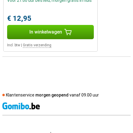
Voor 21:00 uur besteld, morgen gratis in huis
€ 12,95
In winkelwagen
Incl. btw
|
Gratis verzending
Klantenservice
morgen geopend
vanaf 09.00 uur
S
Externe winkelbeoordelingen