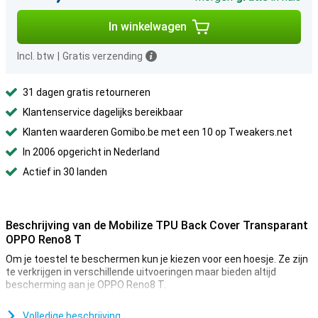
In winkelwagen
Incl. btw
|
Gratis verzending
31 dagen gratis retourneren
Klantenservice dagelijks bereikbaar
Klanten waarderen Gomibo.be met een 10 op Tweakers.net
In 2006 opgericht in Nederland
Actief in 30 landen
Beschrijving van de Mobilize TPU Back Cover Transparant
OPPO Reno8 T
Om je toestel te beschermen kun je kiezen voor een hoesje. Ze zijn
te verkrijgen in verschillende uitvoeringen maar bieden altijd
bescherming aan je OPPO Reno8 T.
Wanneer je veel geld uitgeeft aan een duur toestel doe je dat vaak
ook om hoe hij eruit ziet. Je wilt niet dat je die mooie looks moet
Volledige beschrijving