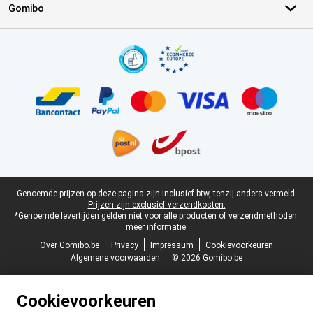
Gomibo
Certificaten, betaalmethoden, bezorgingsdienst partners
Juridische voettekst
Genoemde prijzen op deze pagina zijn inclusief btw, tenzij anders vermeld.
Prijzen zijn exclusief verzendkosten.
*Genoemde levertijden gelden niet voor alle producten of verzendmethoden:
meer informatie.
Over Gomibo.be
Privacy
Impressum
Cookievoorkeuren
Algemene voorwaarden
© 2026 Gomibo.be
Cookievoorkeuren