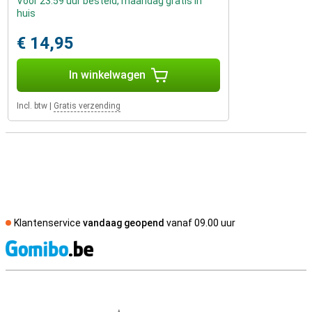
Voor 23:59 uur besteld, maandag gratis in
huis
€ 14,95
In winkelwagen
Incl. btw
|
Gratis verzending
Klantenservice
vandaag geopend
vanaf 09.00 uur
S
Externe winkelbeoordelingen