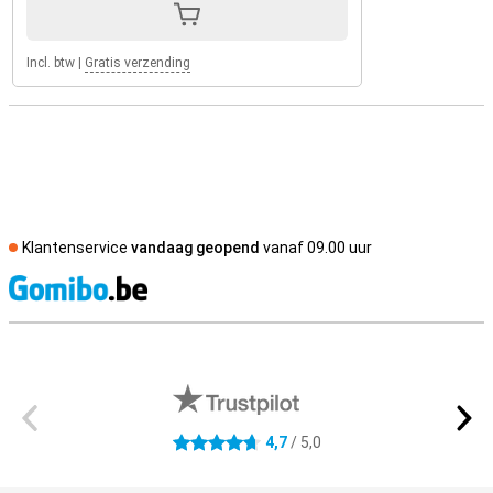
Incl. btw
|
Gratis verzending
Klantenservice
vandaag geopend
vanaf 09.00 uur
S
Externe winkelbeoordelingen
4,7
/ 5,0
4.7 sterren