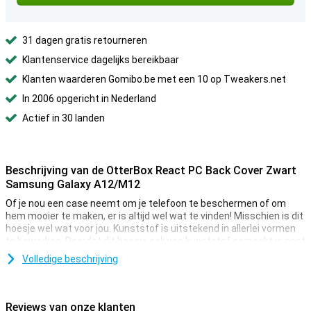
31 dagen gratis retourneren
Klantenservice dagelijks bereikbaar
Klanten waarderen Gomibo.be met een 10 op Tweakers.net
In 2006 opgericht in Nederland
Actief in 30 landen
Beschrijving van de OtterBox React PC Back Cover Zwart
Samsung Galaxy A12/M12
Of je nou een case neemt om je telefoon te beschermen of om
hem mooier te maken, er is altijd wel wat te vinden! Misschien is dit
hoesje wel wat voor jou. Kunststof is uitstekend in allerlei vormen
te bewerken. Doordat dit hoesje ook van kunststof gemaakt is past
die dan ook als gegoten om jouw Samsung Galaxy A12.
Volledige beschrijving
Geen zin om, nadat je je toestel hebt gepakt, eerst nog je hoesje
open te klappen? Dankzij deze back cover is dat niet nodig. Deze
beschermt je toestel zonder dat er nog iets over je scherm heen
Reviews van onze klanten
zit.