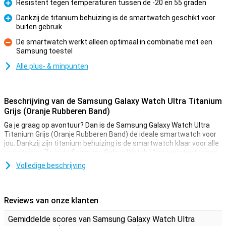
Resistent tegen temperaturen tussen de -20 en 55 graden
Pluspunt
Dankzij de titanium behuizing is de smartwatch geschikt voor
buiten gebruik
Pluspunt
De smartwatch werkt alleen optimaal in combinatie met een
Samsung toestel
Minpunt
Alle plus- & minpunten
Beschrijving van de Samsung Galaxy Watch Ultra Titanium
Grijs (Oranje Rubberen Band)
Ga je graag op avontuur? Dan is de Samsung Galaxy Watch Ultra
Titanium Grijs (Oranje Rubberen Band) de ideale smartwatch voor
jou. Dankzij zijn titanium behuizing is de smartwatch klaar voor alle
activiteiten. Zo is de Samsung Galaxy Watch Ultra resistent tegen
temperaturen tussen de -20 en 55. De ingebouwde Galaxy AI-tools
Volledige beschrijving
ondersteunen jou met sporten en dankzij de Quick Button kan je
gemakkelijk jouw workout pauzeren. Ook verbind je Watch Ultra
gemakkelijk met andere apps zoals Strava en Spotify.
Reviews van onze klanten
Premium design
Gemiddelde scores van Samsung Galaxy Watch Ultra
Als je graag op avontuur gaat en een liefhebber bent van extreme