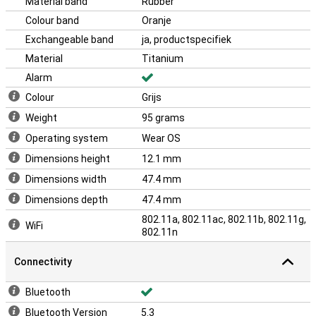
Material band
Rubber
wandelen bent en je de avond ervoor bent vergeten je smartwatch
Colour band
Oranje
op te laden. Mocht de Watch toch leeg raken, dan hoef je niet lang
te wachten totdat de Watch weer vol is dankzij de snellaadfunctie.
Exchangeable band
ja, productspecifiek
Ook kun je de Samsung Galaxy Watch Ultra Titanium Grijs (Oranje
Material
Titanium
Rubberen Band) draadloos opladen.
Alarm
Colour
Grijs
Weight
95 grams
Operating system
Wear OS
Dimensions height
12.1 mm
Dimensions width
47.4 mm
Dimensions depth
47.4 mm
802.11a, 802.11ac, 802.11b, 802.11g,
WiFi
802.11n
Connectivity
Bluetooth
Bluetooth Version
5.3