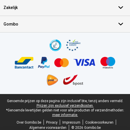
Zakelijk
Gomibo
Certificaten, betaalmethoden, bezorgingsdienst partners
Juridische voettekst
Genoemde prijzen op deze pagina zijn inclusief btw, tenzij anders vermeld.
Prijzen zijn exclusief verzendkosten.
*Genoemde levertijden gelden niet voor alle producten of verzendmethoden:
meer informatie.
Over Gomibo.be
Privacy
Impressum
Cookievoorkeuren
Algemene voorwaarden
© 2026 Gomibo.be