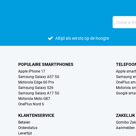
Altijd als eerste op de hoogte
POPULAIRE SMARTPHONES
TELEFOO
Apple iPhone 17
Apple smar
Samsung Galaxy A57 5G
Samsung s
Motorola Edge 60 Pro
OnePlus sm
Samsung Galaxy S26
Motorola s
Samsung Galaxy A17 5G
Google sma
Motorola Moto G87
OnePlus Nord 6
KLANTENSERVICE
ZAKELIJK
Betalen
Gomibo Zake
Orderstatus
Aanmelden a
Levertijd