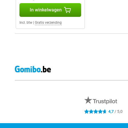
In winkelwagen
Incl. btw
|
Gratis verzending
Externe winkelbeoordelingen
4,7
/ 5,0
4.7 sterren