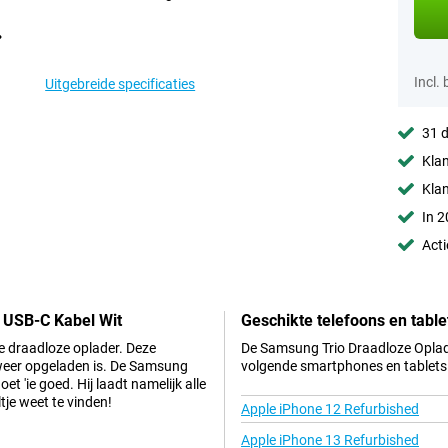
Incl.
Uitgebreide specificaties
31 d
Klan
Kla
In 2
Acti
+ USB-C Kabel Wit
Geschikte telefoons en table
ze draadloze oplader. Deze
De Samsung Trio Draadloze Oplade
l weer opgeladen is. De Samsung
volgende smartphones en tablets
t 'ie goed. Hij laadt namelijk alle
tje weet te vinden!
Apple iPhone 12 Refurbished
Apple iPhone 13 Refurbished