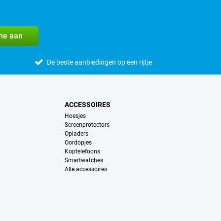
me aan
De beste aanbiedingen op een rijtje
ACCESSOIRES
Hoesjes
Screenprotectors
Opladers
Oordopjes
Koptelefoons
Smartwatches
Alle accessoires