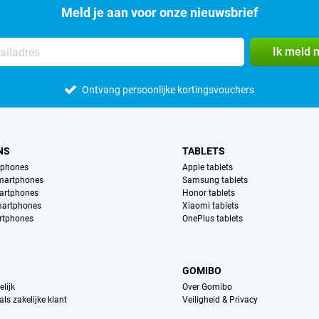
Meld je aan voor onze nieuwsbrief
Ik meld 
Ontvang persoonlijke kortingsvouchers
NS
TABLETS
tphones
Apple tablets
martphones
Samsung tablets
artphones
Honor tablets
martphones
Xiaomi tablets
rtphones
OnePlus tablets
GOMIBO
lijk
Over Gomibo
ls zakelijke klant
Veiligheid & Privacy