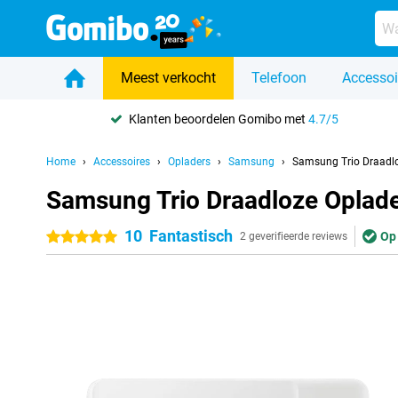
Meest verkocht
Telefoon
Accessoi
Klanten beoordelen Gomibo met
4.7/5
Home
Accessoires
Opladers
Samsung
Samsung Trio Draadlo
Samsung Trio Draadloze Oplade
10
Fantastisch
Op
5 sterren
2 geverifieerde reviews