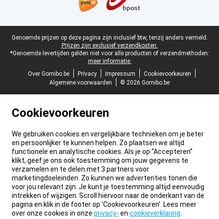
Juridische voettekst
Genoemde prijzen op deze pagina zijn inclusief btw, tenzij anders vermeld.
Prijzen zijn exclusief verzendkosten.
*Genoemde levertijden gelden niet voor alle producten of verzendmethoden:
meer informatie.
Over Gomibo.be
Privacy
Impressum
Cookievoorkeuren
Algemene voorwaarden
© 2026 Gomibo.be
Cookievoorkeuren
We gebruiken cookies en vergelijkbare technieken om je beter
en persoonlijker te kunnen helpen. Zo plaatsen we altijd
functionele en analytische cookies. Als je op “Accepteren”
klikt, geef je ons ook toestemming om jouw gegevens te
verzamelen en te delen met 3 partners voor
marketingdoeleinden. Zo kunnen we advertenties tonen die
voor jou relevant zijn. Je kunt je toestemming altijd eenvoudig
intrekken of wijzigen. Scroll hiervoor naar de onderkant van de
pagina en klik in de footer op 'Cookievoorkeuren'. Lees meer
over onze cookies in onze
privacy-
en
cookieverklaring
.