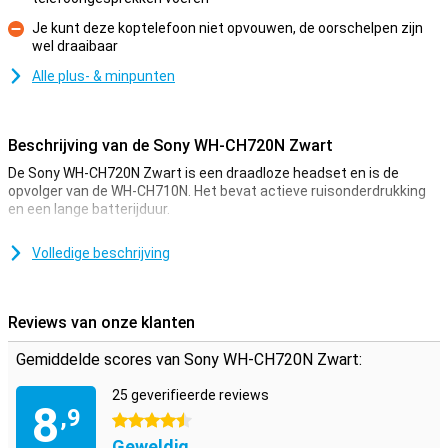
Pluspunt
Je kunt deze koptelefoon niet opvouwen, de oorschelpen zijn
wel draaibaar
Minpunt
Alle plus- & minpunten
Beschrijving van de Sony WH-CH720N Zwart
De Sony WH-CH720N Zwart is een draadloze headset en is de
opvolger van de WH-CH710N. Het bevat actieve ruisonderdrukking
en een lange batterijduur.
Dagen lang muziek luisteren
Volledige beschrijving
De Sony WH-CH720N heeft een accuduur van 35 uur met Noise
Cancelling aan. Hierdoor hoef je je geen zorgen te maken dat je
tijdens het muziek luisteren opeens met een lege accu komt te
Reviews van onze klanten
zitten. Wanneer de batterij toch leeg is, kun je na 3 minuten opladen
de koptelefoon weer één uur gebruiken.
Gemiddelde scores van Sony WH-CH720N Zwart:
Krachtige actieve ruisonderdrukking
25 geverifieerde reviews
8
,9
In de WH-CH720N zitten twee microfoons die het omgevingsgeluid
4.5 sterren
opvangen en het daarna kunnen blokkeren. Zo kun je zelfs in drukke
Geweldig