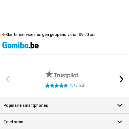
Klantenservice
morgen geopend
vanaf 09.00 uur
S
Externe winkelbeoordelingen
4,7
/ 5,0
4.7 sterren
Populaire smartphones
Telefoons