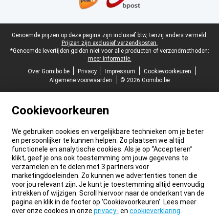
Juridische voettekst
Genoemde prijzen op deze pagina zijn inclusief btw, tenzij anders vermeld.
Prijzen zijn exclusief verzendkosten.
*Genoemde levertijden gelden niet voor alle producten of verzendmethoden:
meer informatie.
Over Gomibo.be
Privacy
Impressum
Cookievoorkeuren
Algemene voorwaarden
© 2026 Gomibo.be
Cookievoorkeuren
We gebruiken cookies en vergelijkbare technieken om je beter
en persoonlijker te kunnen helpen. Zo plaatsen we altijd
functionele en analytische cookies. Als je op “Accepteren”
klikt, geef je ons ook toestemming om jouw gegevens te
verzamelen en te delen met 3 partners voor
marketingdoeleinden. Zo kunnen we advertenties tonen die
voor jou relevant zijn. Je kunt je toestemming altijd eenvoudig
intrekken of wijzigen. Scroll hiervoor naar de onderkant van de
pagina en klik in de footer op 'Cookievoorkeuren'. Lees meer
over onze cookies in onze
privacy-
en
cookieverklaring
.