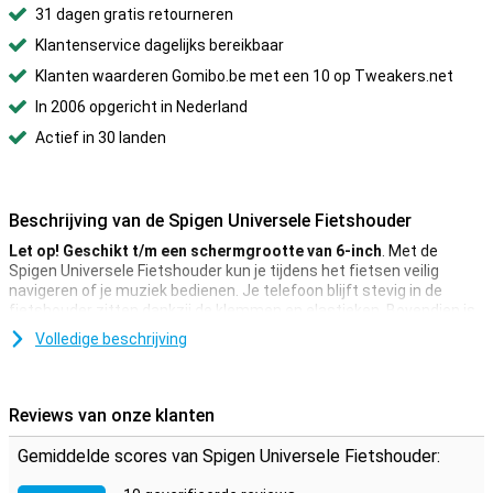
31 dagen gratis retourneren
Klantenservice dagelijks bereikbaar
Klanten waarderen Gomibo.be met een 10 op Tweakers.net
In 2006 opgericht in Nederland
Actief in 30 landen
Beschrijving van de Spigen Universele Fietshouder
Let op! Geschikt t/m een schermgrootte van 6-inch
. Met de
Spigen Universele Fietshouder kun je tijdens het fietsen veilig
navigeren of je muziek bedienen. Je telefoon blijft stevig in de
fietshouder zitten dankzij de klemmen en elastieken. Bovendien is
de houder 360 graden draaibaar. Deze Spigen Velo Bikeholder
Volledige beschrijving
Universal is geschikt voor telefoons tot 6-inch groot.
Reviews van onze klanten
Gemiddelde scores van Spigen Universele Fietshouder: