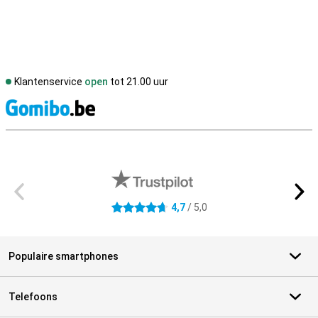
Klantenservice
open
tot 21.00 uur
S
Externe winkelbeoordelingen
4,7
/ 5,0
4.7 sterren
Populaire smartphones
Telefoons