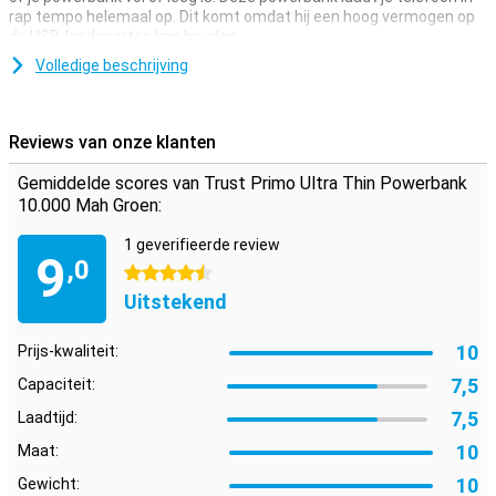
rap tempo helemaal op. Dit komt omdat hij een hoog vermogen op
de USB-laadpoorten kan houden.
Volledige beschrijving
Gulden middenweg
Deze powerbank is niet de zwaarste of de logste. Gelukkig biedt hij
wel best veel stroom! De gulden middenweg dus. Geen gedoe met
Reviews van onze klanten
opladen van meerdere toestellen buitenshuis. Deze powerbank kan
drie toestellen tegelijkertijd opladen, omdat hij drie USB-poorten
Gemiddelde scores van Trust Primo Ultra Thin Powerbank
heeft!
10.000 Mah Groen:
1 geverifieerde review
9
,0
4.5 sterren
Uitstekend
10
Prijs-kwaliteit:
7,5
Capaciteit:
7,5
Laadtijd:
10
Maat:
10
Gewicht: