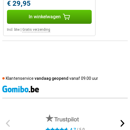
€ 29,95
In winkelwagen
Incl. btw
|
Gratis verzending
Klantenservice
vandaag geopend
vanaf 09.00 uur
S
Externe winkelbeoordelingen
4,7
/ 5,0