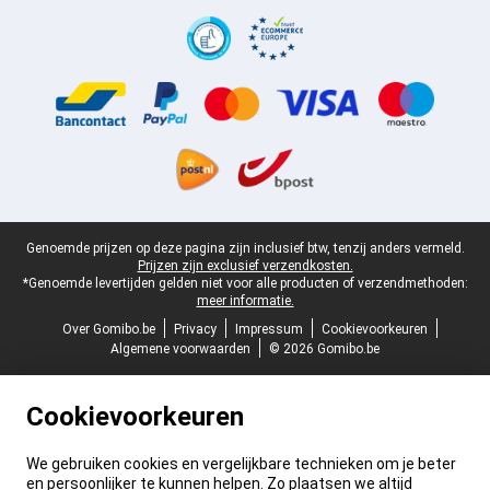
Certificaten, betaalmethoden, bezorgingsdienst partners
Juridische voettekst
Genoemde prijzen op deze pagina zijn inclusief btw, tenzij anders vermeld.
Prijzen zijn exclusief verzendkosten.
*Genoemde levertijden gelden niet voor alle producten of verzendmethoden:
meer informatie.
Over Gomibo.be
Privacy
Impressum
Cookievoorkeuren
Algemene voorwaarden
© 2026 Gomibo.be
Cookievoorkeuren
We gebruiken cookies en vergelijkbare technieken om je beter
en persoonlijker te kunnen helpen. Zo plaatsen we altijd