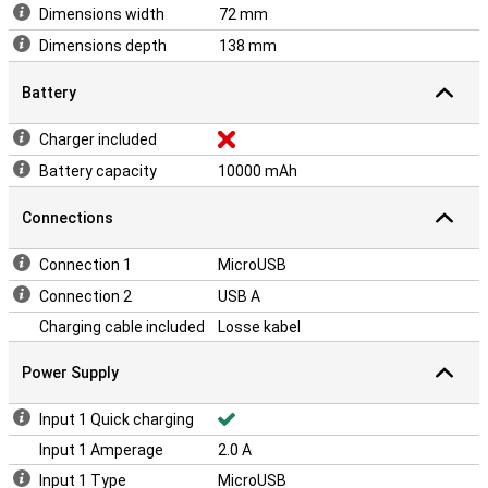
Dimensions width
72 mm
Dimensions depth
138 mm
Battery
Charger included
Battery capacity
10000 mAh
Connections
Connection 1
MicroUSB
Connection 2
USB A
Charging cable included
Losse kabel
Power Supply
Input 1 Quick charging
Input 1 Amperage
2.0 A
Input 1 Type
MicroUSB