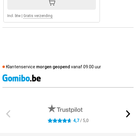
Incl. btw
|
Gratis verzending
Klantenservice
morgen geopend
vanaf 09.00 uur
S
Externe winkelbeoordelingen
4,7
/ 5,0
4.7 sterren