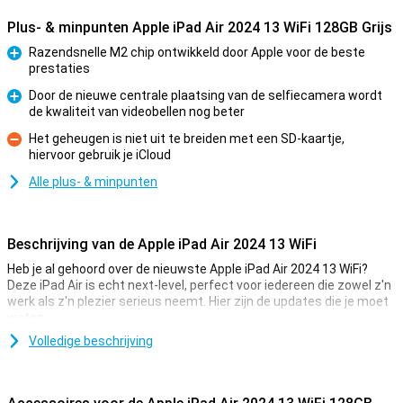
Plus- & minpunten Apple iPad Air 2024 13 WiFi 128GB Grijs
Razendsnelle M2 chip ontwikkeld door Apple voor de beste
prestaties
Pluspunt
Door de nieuwe centrale plaatsing van de selfiecamera wordt
de kwaliteit van videobellen nog beter
Pluspunt
Het geheugen is niet uit te breiden met een SD-kaartje,
hiervoor gebruik je iCloud
Minpunt
Alle plus- & minpunten
Beschrijving van de Apple iPad Air 2024 13 WiFi
Heb je al gehoord over de nieuwste Apple iPad Air 2024 13 WiFi?
Deze iPad Air is echt next-level, perfect voor iedereen die zowel z'n
werk als z'n plezier serieus neemt. Hier zijn de updates die je moet
weten:
Volledige beschrijving
Superkrachtige M2 Chip
De nieuwe M2 chip in deze iPad Air is een beest. Vergeleken met de
oude M1 chip, kan deze jongen alles veel sneller en soepeler aan. Of