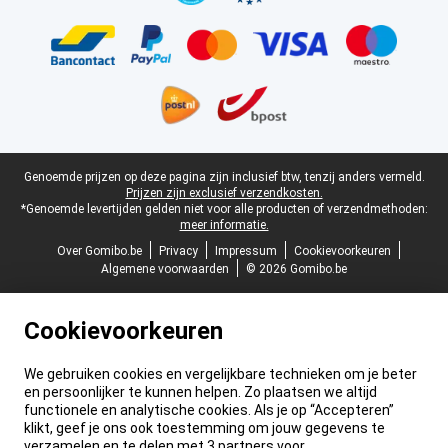
Juridische voettekst
Genoemde prijzen op deze pagina zijn inclusief btw, tenzij anders vermeld.
Prijzen zijn exclusief verzendkosten.
*Genoemde levertijden gelden niet voor alle producten of verzendmethoden:
meer informatie.
Over Gomibo.be
Privacy
Impressum
Cookievoorkeuren
Algemene voorwaarden
© 2026 Gomibo.be
Cookievoorkeuren
We gebruiken cookies en vergelijkbare technieken om je beter
en persoonlijker te kunnen helpen. Zo plaatsen we altijd
functionele en analytische cookies. Als je op “Accepteren”
klikt, geef je ons ook toestemming om jouw gegevens te
verzamelen en te delen met 3 partners voor