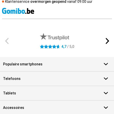
Klantenservice
overmorgen geopend
vanaf 09.00 uur
S
Externe winkelbeoordelingen
4,7
/ 5,0
4.7 sterren
Populaire smartphones
Telefoons
Tablets
Accessoires