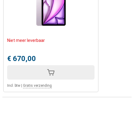
5G ondersteuning
Met de Apple iPad Air 2025 11 WiFi + 5G 128GB Paars kan jij
razendsnel mobiel internetten via het 5G-netwerk. Zo kan je niet
alleen in de comfort van je eigen huis werken, gamen of relaxen,
maar ook onderweg. Hiervoor heb je wel een mobiel abonnement
met 5G nodig. Daarnaast beschikt de iPad over WiFi 6 waarmee je
geniet van ultrasnelle draadloze verbindingen, zodat je zonder
Niet meer leverbaar
vertraging video’s streamt, grote bestanden downloadt en soepel
online werkt. De batterij gaat tot 10 uur mee op een volle lading,
waardoor je de hele dag productief blijft of ongestoord kunt
€ 670,00
genieten van films en games. Opladen gaat snel via USB-C, zodat je
in korte tijd weer voldoende batterij hebt om verder te gaan.
Krachtige tablet
Incl. btw
|
Gratis verzending
De Apple iPad Air 2025 11 WiFi + 5G 128GB Paars combineert
krachtige prestaties met een elegant en lichtgewicht design. De
strakke afwerking geeft de iPad een premium uitstraling, terwijl de
stevige aluminium behuizing ervoor zorgt dat hij tegen een stootje
kan. Met zijn slanke ontwerp en lichte gewicht neem je hem
moeiteloos overal mee naartoe, of je nu thuis, op kantoor of
onderweg bent. Zoek je een nog snellere iPad, kijk dan eens naar de
Apple iPad Pro 2024
met Apple’s M4-chip!