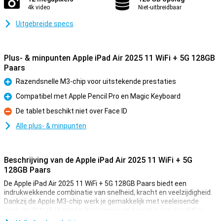
4k video
Niet-uitbreidbaar
Uitgebreide specs
Plus- & minpunten Apple iPad Air 2025 11 WiFi + 5G 128GB
Paars
Razendsnelle M3-chip voor uitstekende prestaties
Pluspunt
Compatibel met Apple Pencil Pro en Magic Keyboard
Pluspunt
De tablet beschikt niet over Face ID
Minpunt
Alle plus- & minpunten
Beschrijving van de Apple iPad Air 2025 11 WiFi + 5G
128GB Paars
De Apple iPad Air 2025 11 WiFi + 5G 128GB Paars biedt een
indrukwekkende combinatie van snelheid, kracht en veelzijdigheid.
Dankzij de Apple M3-chip werk je gemakkelijk met veeleisende
apps, multitask je zonder haperingen en geniet je van prachtige
graphics. Het 11-inch Liquid Retina-display zorgt voor een scherp