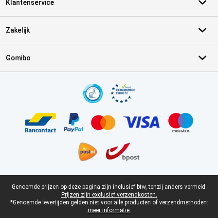
Klantenservice
Zakelijk
Gomibo
Certificaten, betaalmethoden, bezorgingsdienst partners
Juridische voettekst
Genoemde prijzen op deze pagina zijn inclusief btw, tenzij anders vermeld.
Prijzen zijn exclusief verzendkosten.
*Genoemde levertijden gelden niet voor alle producten of verzendmethoden:
meer informatie.