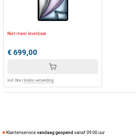
overal mee naartoe, of je nu thuis, op kantoor of onderweg bent.
Zoek je een nog snellere iPad, kijk dan eens naar de
Apple iPad Pro
2024
met Apple’s M4-chip!
Niet meer leverbaar
€ 699,00
Incl. btw
|
Gratis verzending
Klantenservice
vandaag geopend
vanaf 09.00 uur