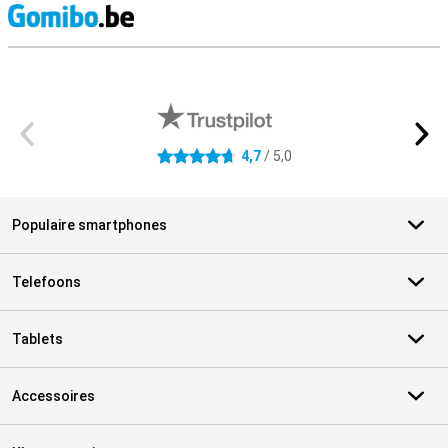
S
Externe winkelbeoordelingen
4,7
/ 5,0
4.7 sterren
Populaire smartphones
Telefoons
Tablets
Accessoires