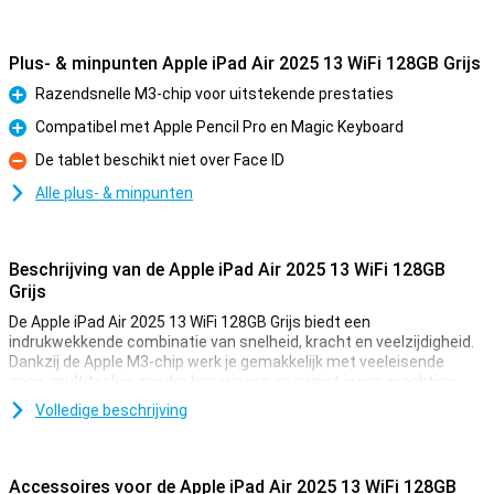
Plus- & minpunten Apple iPad Air 2025 13 WiFi 128GB Grijs
Razendsnelle M3-chip voor uitstekende prestaties
Pluspunt
Compatibel met Apple Pencil Pro en Magic Keyboard
Pluspunt
De tablet beschikt niet over Face ID
Minpunt
Alle plus- & minpunten
Beschrijving van de Apple iPad Air 2025 13 WiFi 128GB
Grijs
De Apple iPad Air 2025 13 WiFi 128GB Grijs biedt een
indrukwekkende combinatie van snelheid, kracht en veelzijdigheid.
Dankzij de Apple M3-chip werk je gemakkelijk met veeleisende
apps, multitask je zonder haperingen en geniet je van prachtige
graphics. Het 13-inch Liquid Retina-display zorgt voor een scherp
Volledige beschrijving
beeld met mooie kleuren en True Tone-technologie. Werk, studeer,
ontwerp of ontspan – deze iPad is geschikt voor alles.
Accessoires voor de Apple iPad Air 2025 13 WiFi 128GB
Razendsnelle Apple M3-chip