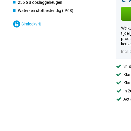
256 GB opslaggeheugen
Water- en stofbestendig (IP68)
Simlockvrij
We ku
tijde
produ
keuze
Incl.
31 d
Klan
Kla
In 2
Acti