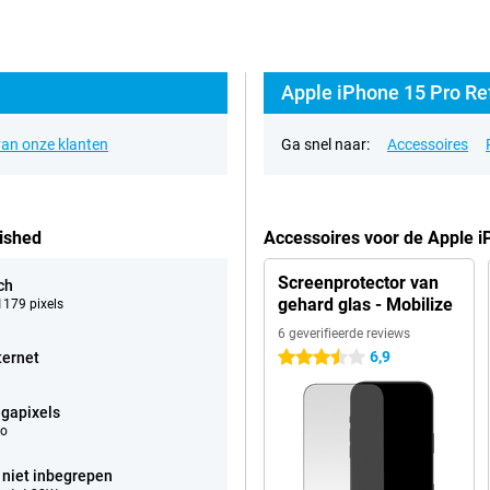
Apple iPhone 15 Pro Re
an onze klanten
Ga snel naar:
Accessoires
ished
Accessoires voor de Apple 
Screenprotector van
ch
gehard glas - Mobilize
179 pixels
6 geverifieerde reviews
6,9
ternet
3.5 sterren
gapixels
eo
 niet inbegrepen