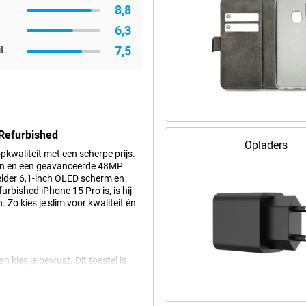
8,8
6,3
7,5
t:
 Refurbished
Opladers
waliteit met een scherpe prijs.
sign en een geavanceerde 48MP
helder 6,1-inch OLED scherm en
rbished iPhone 15 Pro is, is hij
 Zo kies je slim voor kwaliteit én
 kies je bewust. Dit toestel is
ig gerepareerd. Alles werkt zoals
 nieuw toestel, maar dan voor een
 Dat maakt deze refurbished