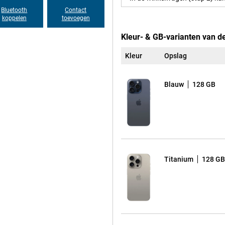
Bluetooth
Contact
koppelen
toevoegen
ee. Je kunt tot wel 23 uur video
 iPhone 15 Pro 256GB Zwart
Kleur- & GB-varianten van d
 laad je snel op via de nieuwe USB-
n snel. Zo heb je altijd genoeg
Kleur
Opslag
Blauw
128 GB
ervangt de oude mute-schakelaar
t, zoals het openen van de camera,
 handbereik. Dit maakt de iPhone
er steeds door menu’s te hoeven
 heldere kleuren en scherpe
Titanium
128 GB
et compacte formaat neem je het
Pro 256GB Zwart Refurbished
of Apple Watch. Zo wissel je
steem.