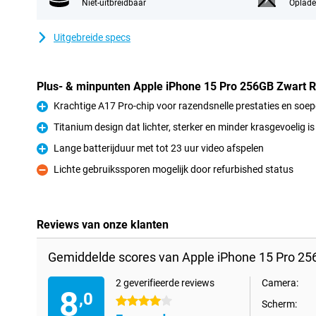
Niet-uitbreidbaar
Oplade
Uitgebreide specs
Plus- & minpunten Apple iPhone 15 Pro 256GB Zwart 
Krachtige A17 Pro-chip voor razendsnelle prestaties en soep
Pluspunt
Titanium design dat lichter, sterker en minder krasgevoelig is
Pluspunt
Lange batterijduur met tot 23 uur video afspelen
Pluspunt
Lichte gebruikssporen mogelijk door refurbished status
Minpunt
Reviews van onze klanten
Gemiddelde scores van Apple iPhone 15 Pro 25
2 geverifieerde reviews
Camera:
8
,0
4 sterren
Scherm: