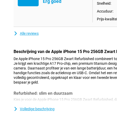
Erg goed
Snelheid:
Accuduur:
Prijs-kwalitei
Alle reviews
Beschrijving van de Apple iPhone 15 Pro 256GB Zwart
De Apple iPhone 15 Pro 256GB Zwart Refurbished combineert topk
Je krijgt een krachtige A17 Pro-chip, een premium titanium de
camera. Daarnaast profiteer je van een lange batterijduur, een 
handige functies zoals de actieknop en USB-C. Omdat het een refu
volledig gecontroleerd, opgeknapt en klaar voor een tweede leven.
bespaar je geld.
Refurbished: slim en duurzaam
Kies je voor de Apple iPhone 15 Pro 256GB Zwart Refurbished, dan
eerder gebruikt, maar daarna grondig gecontroleerd en waar nod
je mag verwachten. Je profiteert van dezelfde prestaties als een
Volledige beschrijving
lagere prijs. Wel kunnen er lichte gebruikssporen zichtbaar zijn.