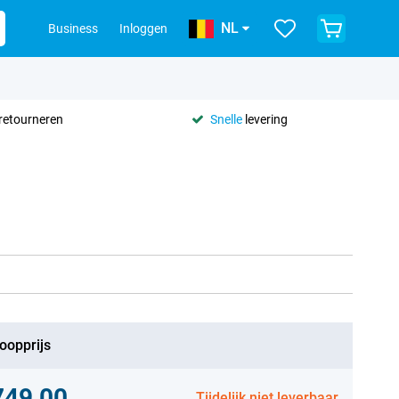
NL
Business
Inloggen
retourneren
Snelle
levering
oopprijs
749,00
Tijdelijk niet leverbaar