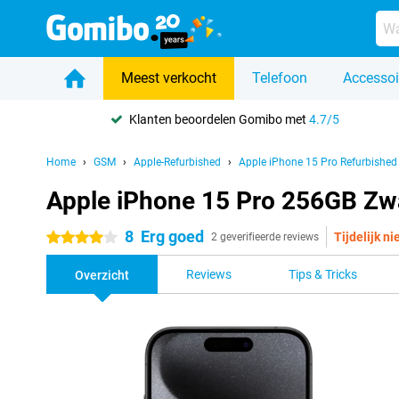
Meest verkocht
Telefoon
Accessoi
Klanten beoordelen Gomibo met
4.7/5
Home
GSM
Apple-Refurbished
Apple iPhone 15 Pro Refurbished
Apple iPhone 15 Pro 256GB Zw
8
Erg goed
Tijdelijk ni
4 sterren
2 geverifieerde reviews
Reviews
Tips & Tricks
Overzicht