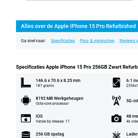
Alles over de Apple iPhone 15 Pro Refurbished
Ga snel naar:
Specificaties
Plus- & minpunten
Reviews v
Specificaties Apple iPhone 15 Pro 256GB Zwart Refurb
146.6 x 70.6 x 8.25 mm
6.1 in
187 grams
2556x1
8192 MB Werkgeheugen
5G-in
Octa-core processor
iOS
48 me
Versie bij release: 17
4k vid
256 GB opslag
Lader