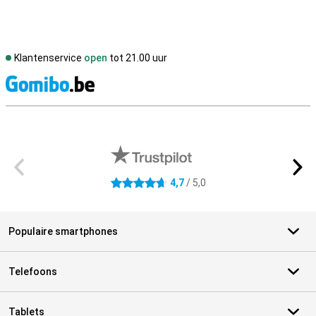
Klantenservice
open
tot 21.00 uur
S
Externe winkelbeoordelingen
4,7
/ 5,0
4.7 sterren
Populaire smartphones
Telefoons
Tablets