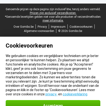
Juridische voettekst
Genoemde prijzen op deze pagina zijn inclusief btw, tenzij anders vermeld.
Prijzen zijn exclusief verzendkosten.
*Genoemde levertijden gelden niet voor alle producten of verzendmethoden:
meer informatie.
Over Gomibo.be
Privacy
Impressum
Cookievoorkeuren
Algemene voorwaarden
© 2026 Gomibo.be
Cookievoorkeuren
We gebruiken cookies en vergelijkbare technieken om je beter
en persoonlijker te kunnen helpen. Zo plaatsen we altijd
functionele en analytische cookies. Als je op “Accepteren”
klikt, geef je ons ook toestemming om jouw gegevens te
verzamelen en te delen met 3 partners voor
marketingdoeleinden. Zo kunnen we advertenties tonen die
voor jou relevant zijn. Je kunt je toestemming altijd eenvoudig
intrekken of wijzigen. Scroll hiervoor naar de onderkant van de
pagina en klik in de footer op 'Cookievoorkeuren'. Lees meer
over onze cookies in onze
privacy-
en
cookieverklaring
.
Accepteren