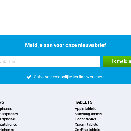
Meld je aan voor onze nieuwsbrief
Ik meld 
Ontvang persoonlijke kortingsvouchers
NS
TABLETS
tphones
Apple tablets
martphones
Samsung tablets
artphones
Honor tablets
martphones
Xiaomi tablets
rtphones
OnePlus tablets