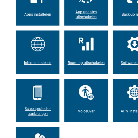
App-updates
Apps installeren
Back-up 
uitschakelen
Internet instellen
Roaming uitschakelen
Software 
Screenprotector
VoiceOver
APN instel
aanbrengen