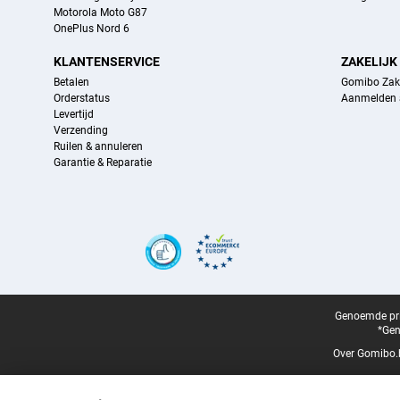
Motorola Moto G87
OnePlus Nord 6
KLANTENSERVICE
ZAKELIJK
Betalen
Gomibo Zake
Orderstatus
Aanmelden a
Levertijd
Verzending
Ruilen & annuleren
Garantie & Reparatie
Certificaten, betaalmethoden, bezorgingsdienst partners
Juridische voettekst
Genoemde prij
*Gen
Over Gomibo.