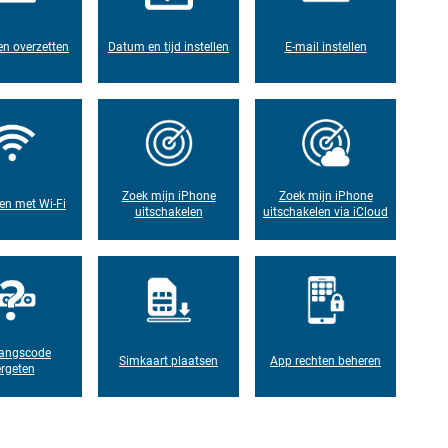
n overzetten
Datum en tijd instellen
E-mail instellen
Zoek mijn iPhone
Zoek mijn iPhone
en met Wi-Fi
uitschakelen
uitschakelen via iCloud
angscode
Simkaart plaatsen
App rechten beheren
rgeten