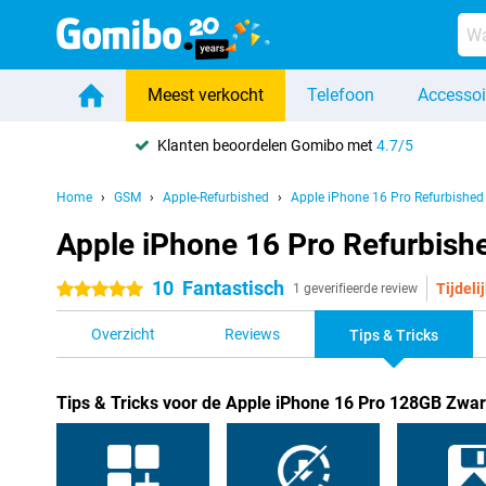
Meest verkocht
Telefoon
Accessoi
Klanten beoordelen Gomibo met
4.7/5
Home
GSM
Apple-Refurbished
Apple iPhone 16 Pro Refurbished
Apple iPhone 16 Pro Refurbishe
10
Fantastisch
Tijdeli
5 sterren
1 geverifieerde review
Overzicht
Reviews
Tips & Tricks
Tips & Tricks voor de Apple iPhone 16 Pro 128GB Zwar