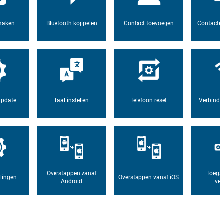
maken
Bluetooth koppelen
Contact toevoegen
Contacte
update
Taal instellen
Telefoon reset
Verbind
Overstappen vanaf
Toeg
lingen
Overstappen vanaf iOS
Android
ve