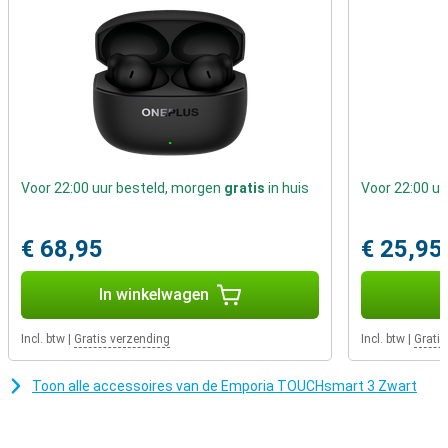
Altijd Verbonden
De TOUCHsmart 3 ondersteunt moderne netwerken zoals 4G en
wifi, zodat je overal bereikbaar bent. Je kunt ook gebruikmaken van
GPS om je locatie te delen of de weg te vinden. En met Bluetooth
5.0 kun je eenvoudig een draadloze hoofdtelefoon of
gehoorapparaat verbinden.
Voor 22:00 uur besteld, morgen
gratis
in huis
Voor 22:00 u
€ 68,95
€ 25,95
In winkelwagen
I
Incl. btw
|
Gratis verzending
Incl. btw
|
Gratis
Toon alle accessoires van de Emporia TOUCHsmart 3 Zwart