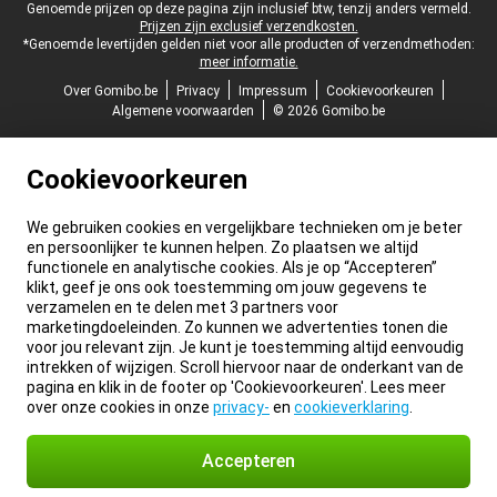
Juridische voettekst
Genoemde prijzen op deze pagina zijn inclusief btw, tenzij anders vermeld.
Prijzen zijn exclusief verzendkosten.
*Genoemde levertijden gelden niet voor alle producten of verzendmethoden:
meer informatie.
Over Gomibo.be
Privacy
Impressum
Cookievoorkeuren
Algemene voorwaarden
© 2026 Gomibo.be
Cookievoorkeuren
We gebruiken cookies en vergelijkbare technieken om je beter
en persoonlijker te kunnen helpen. Zo plaatsen we altijd
functionele en analytische cookies. Als je op “Accepteren”
klikt, geef je ons ook toestemming om jouw gegevens te
verzamelen en te delen met 3 partners voor
marketingdoeleinden. Zo kunnen we advertenties tonen die
voor jou relevant zijn. Je kunt je toestemming altijd eenvoudig
intrekken of wijzigen. Scroll hiervoor naar de onderkant van de
pagina en klik in de footer op 'Cookievoorkeuren'. Lees meer
over onze cookies in onze
privacy-
en
cookieverklaring
.
Accepteren