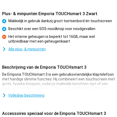
Plus- & minpunten Emporia TOUCHsmart 3 Zwart
Makkelijk in gebruik dankzij groot toetsenbord én touchscreen
Pluspunt
Beschikt over een SOS-noodknop voor noodgevallen
Pluspunt
Het interne geheugen is beperkt tot 16GB, maar wel
uitbreidbaar met een geheugenkaart
Minpunt
Alle plus- & minpunten
Beschrijving van de Emporia TOUCHsmart 3
De Emporia TOUCHsmart 3 is een gebruiksvriendelijke klaptelefoon
met handige slimme functies. Hij combineert een touchscreen met
grote, fysieke knoppen, zodat je makkelijk berichten typt of een
nummer kiest. De telefoon is uitgerust met WhatsApp, Signal en
Telegram, en heeft zelfs een aparte knop om deze apps snel te
Volledige beschrijving
openen. Dankzij 4G-internet, een duidelijke camera en een SOS-
noodknop is dit toestel ideaal voor wie graag bereikbaar is, maar
geen ingewikkelde smartphone wil.
Accessoires speciaal voor de Emporia TOUCHsmart 3