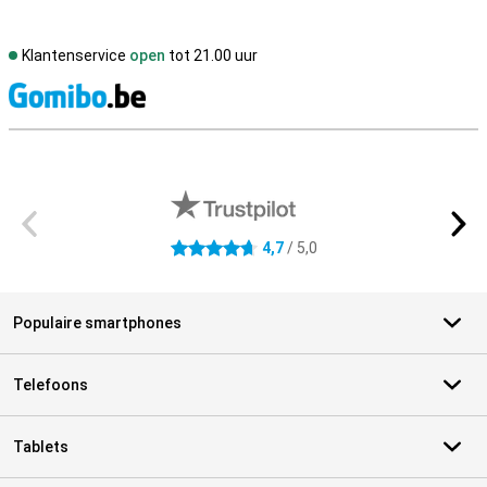
Klantenservice
open
tot 21.00 uur
S
Externe winkelbeoordelingen
4,7
/ 5,0
4.7 sterren
Populaire smartphones
Telefoons
Tablets