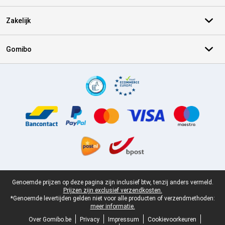
Zakelijk
Gomibo
Certificaten, betaalmethoden, bezorgingsdienst partners
Juridische voettekst
Genoemde prijzen op deze pagina zijn inclusief btw, tenzij anders vermeld.
Prijzen zijn exclusief verzendkosten.
*Genoemde levertijden gelden niet voor alle producten of verzendmethoden:
meer informatie.
Over Gomibo.be
Privacy
Impressum
Cookievoorkeuren