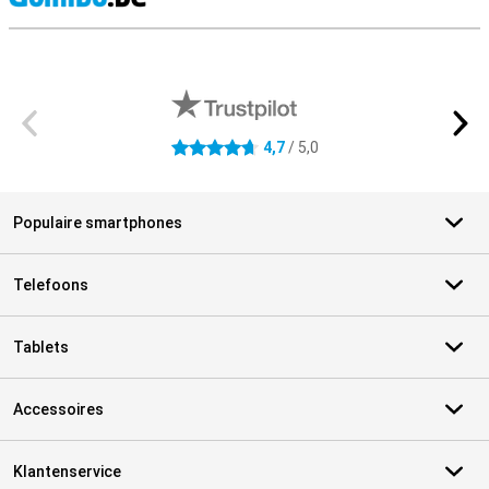
S
Externe winkelbeoordelingen
4,7
/ 5,0
4.7 sterren
Populaire smartphones
Telefoons
Tablets
Accessoires
Klantenservice