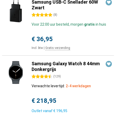
Samsung USB-C Snellader 60W
Zwart
5 sterren
(
8
)
Voor 22:00 uur besteld, morgen
gratis
in huis
€ 36,95
Incl. btw
|
Gratis verzending
Samsung Galaxy Watch 8 44mm
Donkergrijs
4.5 sterren
(
129
)
Verwachte levertijd:
2-4 werkdagen
€ 218,95
Outlet vanaf
€ 196,95