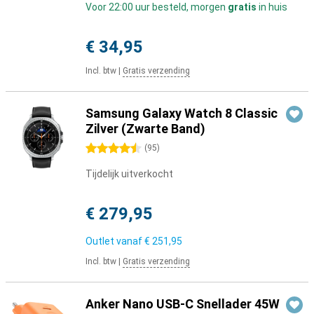
Voor 22:00 uur besteld, morgen
gratis
in huis
€ 34,95
Incl. btw
|
Gratis verzending
Samsung Galaxy Watch 8 Classic
Zilver (Zwarte Band)
4.5 sterren
(
95
)
Tijdelijk uitverkocht
€ 279,95
Outlet vanaf
€ 251,95
Incl. btw
|
Gratis verzending
Anker Nano USB-C Snellader 45W