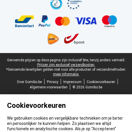
Juridische voettekst
Genoemde prijzen op deze pagina zijn inclusief btw, tenzij anders vermeld.
Prijzen zijn exclusief verzendkosten.
*Genoemde levertijden gelden niet voor alle producten of verzendmethoden:
meer informatie.
Over Gomibo.be
Privacy
Impressum
Cookievoorkeuren
Algemene voorwaarden
© 2026 Gomibo.be
Cookievoorkeuren
We gebruiken cookies en vergelijkbare technieken om je beter
en persoonlijker te kunnen helpen. Zo plaatsen we altijd
functionele en analytische cookies. Als je op “Accepteren”