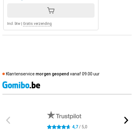
Incl. btw
|
Gratis verzending
Klantenservice
morgen geopend
vanaf 09.00 uur
S
Externe winkelbeoordelingen
4,7
/ 5,0
4.7 sterren