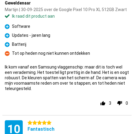
Geweldenaar
Martijn | 30-09-2025 over de Google Pixel 10 Pro XL 512GB Zwart
Ik raad dit product aan
Software
Pluspunt
Updates - jaren lang
Pluspunt
Batterij
Pluspunt
Tot op heden nog niet kunnen ontdekken
Minpunt
Ik kom vanaf een Samsung vlaggenschip: maar dit is toch wel
een verademing. Het toestel ligt prettig in de hand. Het is en oogt
robuust. De kleuren spatten van het scherm af. De camera was
mijn voornaamste reden om over te stappen; en tot heden niet
teleurgesteld.
3
0
5 sterren
10
Fantastisch