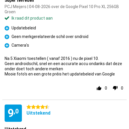
Super tevreden
PCJ Meijers | 04-08-2026 over de Google Pixel 10 Pro XL 256GB
Groen
Ik raad dit product aan
Updatebeleid
Pluspunt
Geen merkgerelateerde schil over sndroid
Pluspunt
Camera's
Pluspunt
Na 5 Xiaomi toestellen ( vanaf 2016 ) nu de pixel 10.
Geen androidschil, snel en een accurate accu ondanks dat deze
onder doet toch andere merken
Mooie foto's en een grote préis het updatebeleid van Google
0
0
4.5 sterren
9
,0
Uitstekend