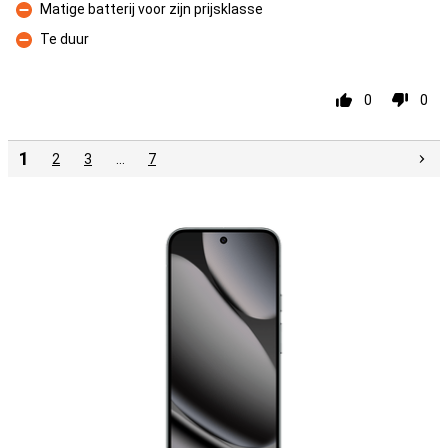
Matige batterij voor zijn prijsklasse
Minpunt
Te duur
Minpunt
0
0
1
2
3
…
7