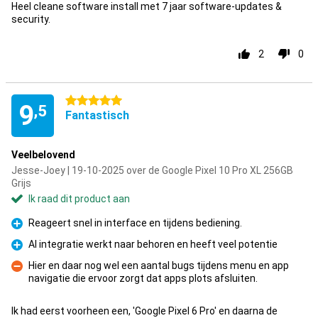
Heel cleane software install met 7 jaar software-updates &
security.
2
0
5 sterren
9
,5
Fantastisch
Veelbelovend
Jesse-Joey | 19-10-2025 over de Google Pixel 10 Pro XL 256GB
Grijs
Ik raad dit product aan
Reageert snel in interface en tijdens bediening.
Pluspunt
AI integratie werkt naar behoren en heeft veel potentie
Pluspunt
Hier en daar nog wel een aantal bugs tijdens menu en app
navigatie die ervoor zorgt dat apps plots afsluiten.
Minpunt
Ik had eerst voorheen een, 'Google Pixel 6 Pro' en daarna de