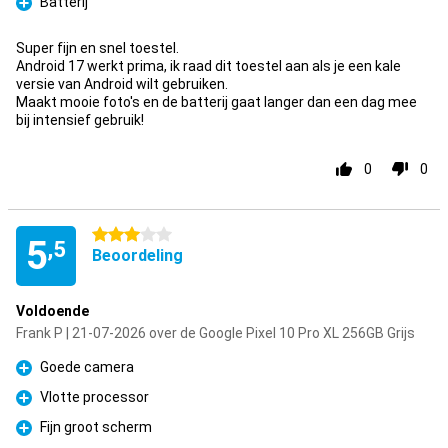
Batterij
Pluspunt
Super fijn en snel toestel.
Android 17 werkt prima, ik raad dit toestel aan als je een kale
versie van Android wilt gebruiken.
Maakt mooie foto's en de batterij gaat langer dan een dag mee
bij intensief gebruik!
0
0
3 sterren
5
,5
Beoordeling
Voldoende
Frank P | 21-07-2026 over de Google Pixel 10 Pro XL 256GB Grijs
Goede camera
Pluspunt
Vlotte processor
Pluspunt
Fijn groot scherm
Pluspunt