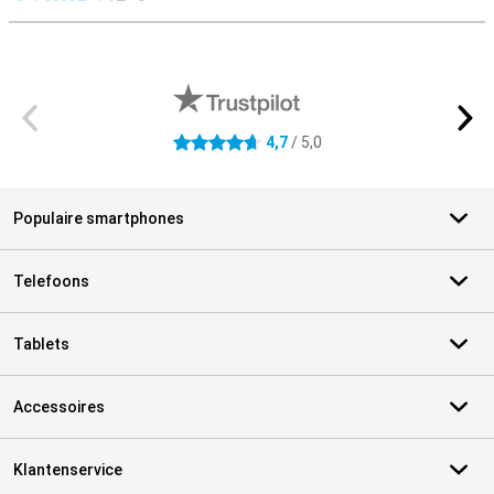
S
Externe winkelbeoordelingen
4,7
/ 5,0
4.7 sterren
Populaire smartphones
Telefoons
Tablets
Accessoires
Klantenservice