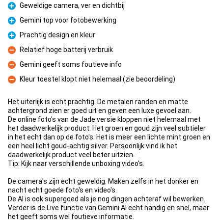
Geweldige camera, ver en dichtbij
Pluspunt
Gemini top voor fotobewerking
Pluspunt
Prachtig design en kleur
Pluspunt
Relatief hoge batterij verbruik
Minpunt
Gemini geeft soms foutieve info
Minpunt
Kleur toestel klopt niet helemaal (zie beoordeling)
Minpunt
Het uiterlijk is echt prachtig. De metalen randen en matte
achtergrond zien er goed uit en geven een luxe gevoel aan.
De online foto's van de Jade versie kloppen niet helemaal met
het daadwerkelijk product. Het groen en goud zijn veel subtieler
in het echt dan op de foto's. Het is meer een lichte mint groen en
een heel licht goud-achtig silver. Persoonlijk vind ik het
daadwerkelijk product veel beter uitzien.
Tip: Kijk naar verschillende unboxing video's.
De camera's zijn echt geweldig. Maken zelfs in het donker en
nacht echt goede foto's en video's.
De AI is ook supergoed als je nog dingen achteraf wil bewerken.
Verder is de Live functie van Gemini AI echt handig en snel, maar
het geeft soms wel foutieve informatie.