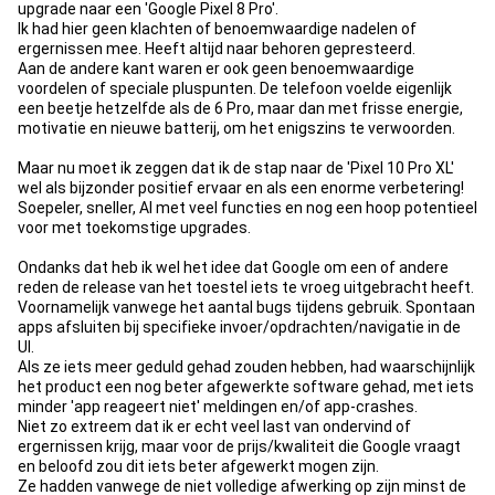
upgrade naar een 'Google Pixel 8 Pro'.
Ik had hier geen klachten of benoemwaardige nadelen of
ergernissen mee. Heeft altijd naar behoren gepresteerd.
Aan de andere kant waren er ook geen benoemwaardige
voordelen of speciale pluspunten. De telefoon voelde eigenlijk
een beetje hetzelfde als de 6 Pro, maar dan met frisse energie,
motivatie en nieuwe batterij, om het enigszins te verwoorden.
Maar nu moet ik zeggen dat ik de stap naar de 'Pixel 10 Pro XL'
wel als bijzonder positief ervaar en als een enorme verbetering!
Soepeler, sneller, AI met veel functies en nog een hoop potentieel
voor met toekomstige upgrades.
Ondanks dat heb ik wel het idee dat Google om een of andere
reden de release van het toestel iets te vroeg uitgebracht heeft.
Voornamelijk vanwege het aantal bugs tijdens gebruik. Spontaan
apps afsluiten bij specifieke invoer/opdrachten/navigatie in de
UI.
Als ze iets meer geduld gehad zouden hebben, had waarschijnlijk
het product een nog beter afgewerkte software gehad, met iets
minder 'app reageert niet' meldingen en/of app-crashes.
Niet zo extreem dat ik er echt veel last van ondervind of
ergernissen krijg, maar voor de prijs/kwaliteit die Google vraagt
en beloofd zou dit iets beter afgewerkt mogen zijn.
Ze hadden vanwege de niet volledige afwerking op zijn minst de