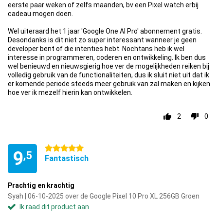
eerste paar weken of zelfs maanden, bv een Pixel watch erbij
cadeau mogen doen.
Wel uiteraard het 1 jaar 'Google One AI Pro' abonnement gratis.
Desondanks is dit niet zo super interessant wanneer je geen
developer bent of die intenties hebt. Nochtans heb ik wel
interesse in programmeren, coderen en ontwikkeling. Ik ben dus
wel benieuwd en nieuwsgierig hoe ver de mogelijkheden reiken bij
volledig gebruik van de functionaliteiten, dus ik sluit niet uit dat ik
er komende periode steeds meer gebruik van zal maken en kijken
hoe ver ik mezelf hierin kan ontwikkelen.
2
0
5 sterren
9
,5
Fantastisch
Prachtig en krachtig
Syah | 06-10-2025 over de Google Pixel 10 Pro XL 256GB Groen
Ik raad dit product aan