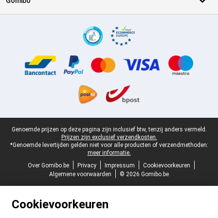
Gomibo
Certificaten, betaalmethoden, bezorgingsdienst partners
Juridische voettekst
Genoemde prijzen op deze pagina zijn inclusief btw, tenzij anders vermeld.
Prijzen zijn exclusief verzendkosten.
*Genoemde levertijden gelden niet voor alle producten of verzendmethoden:
meer informatie.
Over Gomibo.be
Privacy
Impressum
Cookievoorkeuren
Algemene voorwaarden
© 2026 Gomibo.be
Cookievoorkeuren