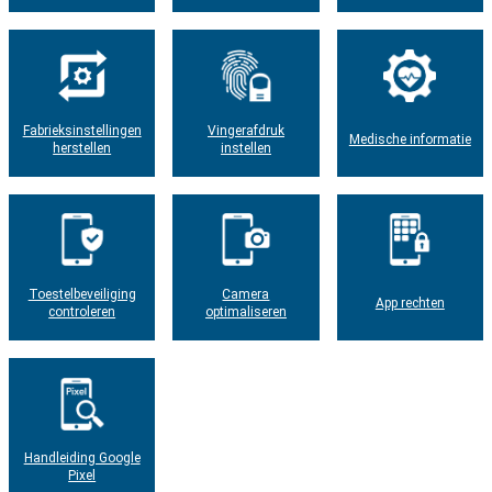
Fabrieksinstellingen
Vingerafdruk
Medische informatie
herstellen
instellen
Toestelbeveiliging
Camera
App rechten
controleren
optimaliseren
Handleiding Google
Pixel