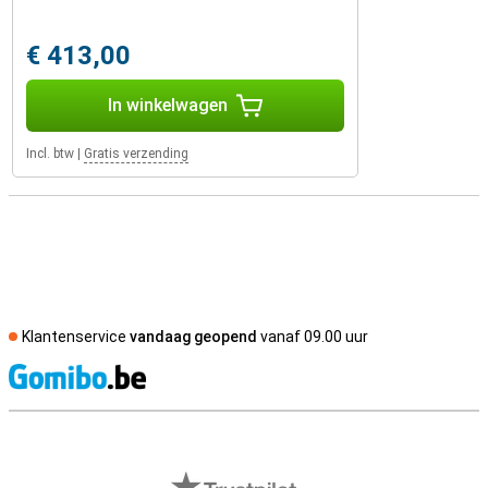
€ 413,00
In winkelwagen
Incl. btw
|
Gratis verzending
Klantenservice
vandaag geopend
vanaf 09.00 uur
S
Externe winkelbeoordelingen