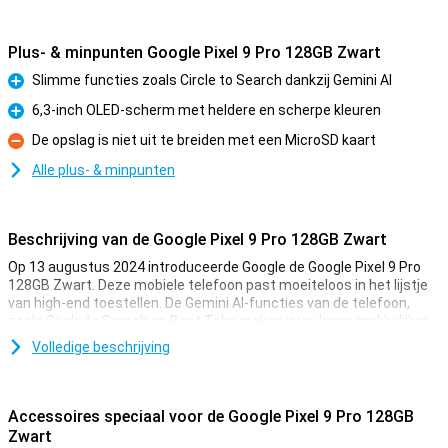
Plus- & minpunten Google Pixel 9 Pro 128GB Zwart
Slimme functies zoals Circle to Search dankzij Gemini AI
Pluspunt
6,3-inch OLED-scherm met heldere en scherpe kleuren
Pluspunt
De opslag is niet uit te breiden met een MicroSD kaart
Minpunt
Alle plus- & minpunten
Beschrijving van de Google Pixel 9 Pro 128GB Zwart
Op 13 augustus 2024 introduceerde Google de Google Pixel 9 Pro
128GB Zwart. Deze mobiele telefoon past moeiteloos in het lijstje
van high-end toestellen. De Gemini AI-functies van de telefoon,
zoals Circle to Search en Best Take maken jouw leven makkelijker.
De Pixel 9 Pro komt met drie lenzen aan de achterkant van de
Volledige beschrijving
telefoon: een 50MP-hoofdlens, een 48MP-ultragroothoeklens en
een 48MP-telelens. Met deze lenzen maak je de mooiste foto’s.
Ook film je in 8K-kwaliteit voor de scherpste video’s.
Accessoires speciaal voor de Google Pixel 9 Pro 128GB
Dankzij het 6,3-inch OLED-scherm zijn alle kleuren helder en scherp.
Zwart
Met de Google Tensor G4-processor en het 16GB werkgeheugen