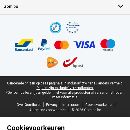
Gomibo
Certificaten, betaalmethoden, bezorgingsdienst partners
Juridische voettekst
Genoemde prijzen op deze pagina zijn inclusief btw, tenzij anders vermeld.
Prijzen zijn exclusief verzendkosten.
*Genoemde levertijden gelden niet voor alle producten of verzendmethoden:
meer informatie.
Over Gomibo.be
Privacy
Impressum
Cookievoorkeuren
Algemene voorwaarden
© 2026 Gomibo.be
Cookievoorkeuren