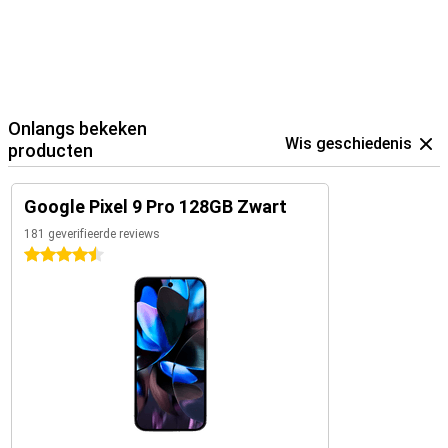
Google Pixel Watch 3
of met de
Google Pixel Buds Pro 2
. Deze
apparaten werken geweldig samen met je Pixel 9 Pro. Ze zijn ook
uitgerust met de Google Assistent, wat handig werkt in combinatie
met Google Pixel-telefoons. Ook stuur je eenvoudig je Google
Home-producten aan binnen het Google ecosysteem.
Onlangs bekeken
Wis geschiedenis
producten
Google Pixel 9 Pro 128GB Zwart
181 geverifieerde reviews
4.5 sterren