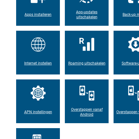
App-updates
Apps installeren
Back-up 
uitschakelen
Internet instellen
Roaming uitschakelen
Software-
Overstappen vanaf
APN instellingen
Overstappen 
Android