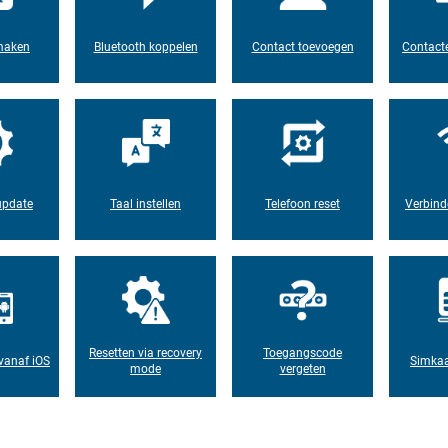
maken
Bluetooth koppelen
Contact toevoegen
Contacte
update
Taal instellen
Telefoon reset
Verbind
Resetten via recovery
Toegangscode
vanaf iOS
Simkaa
mode
vergeten