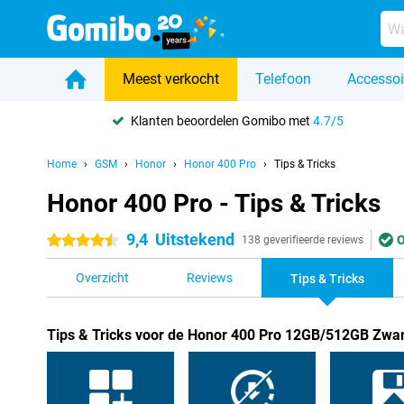
Meest verkocht
Telefoon
Accessoi
Klanten beoordelen Gomibo met
4.7/5
Home
GSM
Honor
Honor 400 Pro
Tips & Tricks
Honor 400 Pro - Tips & Tricks
9,4
Uitstekend
O
4.5 sterren
138 geverifieerde reviews
Overzicht
Reviews
Tips & Tricks
Tips & Tricks voor de Honor 400 Pro 12GB/512GB Zwar