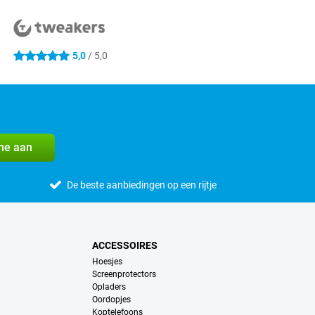
5,0
/ 5,0
5 sterren
me aan
De beste aanbiedingen op een rijtje
ACCESSOIRES
Hoesjes
Screenprotectors
Opladers
Oordopjes
Koptelefoons