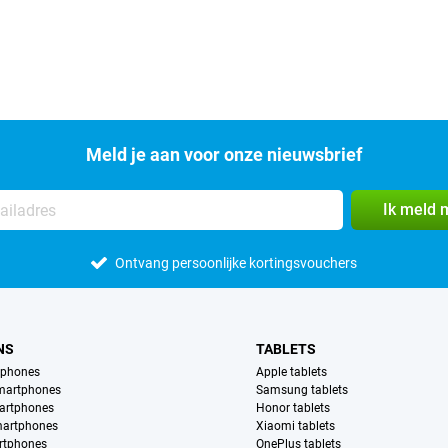
Meld je aan voor onze nieuwsbrief
Ik meld 
Ontvang persoonlijke kortingsvouchers
NS
TABLETS
tphones
Apple tablets
martphones
Samsung tablets
artphones
Honor tablets
martphones
Xiaomi tablets
rtphones
OnePlus tablets