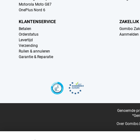
Motorola Moto G87
OnePlus Nord 6
KLANTENSERVICE
ZAKELIJK
Betalen
Gomibo Zake
Orderstatus
Aanmelden a
Levertijd
Verzending
Ruilen & annuleren
Garantie & Reparatie
Certificaten, betaalmethoden, bezorgingsdienst partners
Juridische voettekst
Genoemde prij
*Gen
Over Gomibo.