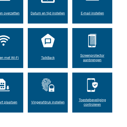
n overzetten
Datum en tijd instellen
E-mail instellen
Screenprotector
en met Wi-Fi
TalkBack
aanbrengen
Toestelbeveiliging
rt plaatsen
Vingerafdruk instellen
controleren