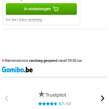
In winkelwagen
Incl. btw
|
Gratis verzending
Klantenservice
vandaag geopend
vanaf 09.00 uur
S
Externe winkelbeoordelingen
4,7
/ 5,0
4.7 sterren