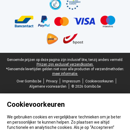
Juridische voettekst
Genoemde prijzen op deze pagina zijn inclusief btw, tenzij anders vermeld.
Prijzen zijn exclusief verzendkosten.
*Genoemde levertijden gelden niet voor alle producten of verzendmethoden:
meer informatie.
Over Gomibo.be
Privacy
Impressum
Cookievoorkeuren
Algemene voorwaarden
© 2026 Gomibo.be
Cookievoorkeuren
We gebruiken cookies en vergelijkbare technieken om je beter
en persoonlijker te kunnen helpen. Zo plaatsen we altijd
functionele en analytische cookies. Als je op “Accepteren”