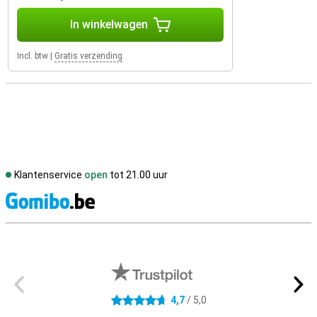
In winkelwagen
Incl. btw
|
Gratis verzending
Klantenservice
open
tot 21.00 uur
S
Externe winkelbeoordelingen
4,7
/ 5,0
4.7 sterren