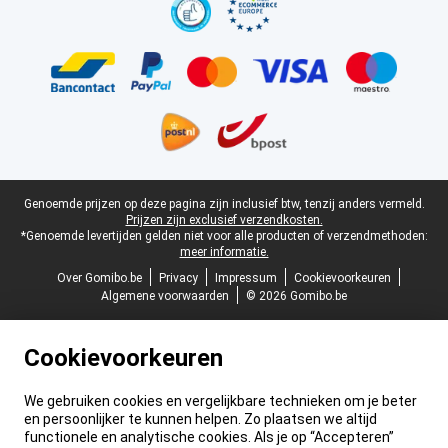
Juridische voettekst
Genoemde prijzen op deze pagina zijn inclusief btw, tenzij anders vermeld.
Prijzen zijn exclusief verzendkosten.
*Genoemde levertijden gelden niet voor alle producten of verzendmethoden:
meer informatie.
Over Gomibo.be
Privacy
Impressum
Cookievoorkeuren
Algemene voorwaarden
© 2026 Gomibo.be
Cookievoorkeuren
We gebruiken cookies en vergelijkbare technieken om je beter
en persoonlijker te kunnen helpen. Zo plaatsen we altijd
functionele en analytische cookies. Als je op “Accepteren”