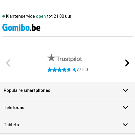
Klantenservice
open
tot 21.00 uur
S
Externe winkelbeoordelingen
4,7
/ 5,0
4.7 sterren
Populaire smartphones
Telefoons
Tablets