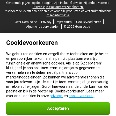
Juridische voettekst
Genoemde prijzen op deze pagina zijn inclusief btw, tenzij anders vermeld.
Prijzen zijn exclusief verzendkosten.
*Genoemde levertijden gelden niet voor alle producten of verzendmethoden:
meer informatie.
Over Gomibo.be
Privacy
Impressum
Cookievoorkeuren
Algemene voorwaarden
© 2026 Gomibo.be
Cookievoorkeuren
We gebruiken cookies en vergelijkbare technieken om je beter
en persoonlijker te kunnen helpen. Zo plaatsen we altijd
functionele en analytische cookies. Als je op “Accepteren”
klikt, geef je ons ook toestemming om jouw gegevens te
verzamelen en te delen met 3 partners voor
marketingdoeleinden. Zo kunnen we advertenties tonen die
voor jou relevant zijn. Je kunt je toestemming altijd eenvoudig
intrekken of wijzigen. Scroll hiervoor naar de onderkant van de
pagina en klik in de footer op 'Cookievoorkeuren'. Lees meer
over onze cookies in onze
privacy-
en
cookieverklaring
.
Accepteren