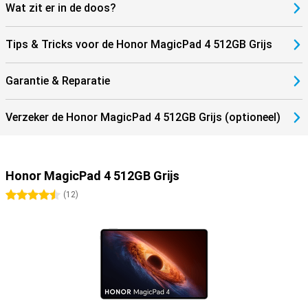
Wat zit er in de doos?
De Honor MagicPad 4 ondersteunt WiFi 7 en Bluetooth 6.0,
waardoor je profiteert van snelle en stabiele verbindingen. Stream
content zonder haperingen en verbind eenvoudig accessoires
Tips & Tricks voor de Honor MagicPad 4 512GB Grijs
zoals oordopjes of een toetsenbord. Dankzij USB-C en moderne
draadloze technologieën blijf je flexibel in gebruik. Zo haal je het
maximale uit je tablet!
Garantie & Reparatie
Verzeker de Honor MagicPad 4 512GB Grijs (optioneel)
Honor MagicPad 4 512GB Grijs
4.5 sterren
(
12
)