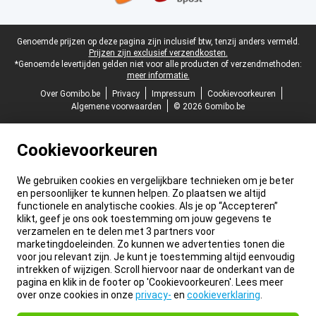
Juridische voettekst
Genoemde prijzen op deze pagina zijn inclusief btw, tenzij anders vermeld.
Prijzen zijn exclusief verzendkosten.
*Genoemde levertijden gelden niet voor alle producten of verzendmethoden:
meer informatie.
Over Gomibo.be
Privacy
Impressum
Cookievoorkeuren
Algemene voorwaarden
© 2026 Gomibo.be
Cookievoorkeuren
We gebruiken cookies en vergelijkbare technieken om je beter
en persoonlijker te kunnen helpen. Zo plaatsen we altijd
functionele en analytische cookies. Als je op “Accepteren”
klikt, geef je ons ook toestemming om jouw gegevens te
verzamelen en te delen met 3 partners voor
marketingdoeleinden. Zo kunnen we advertenties tonen die
voor jou relevant zijn. Je kunt je toestemming altijd eenvoudig
intrekken of wijzigen. Scroll hiervoor naar de onderkant van de
pagina en klik in de footer op 'Cookievoorkeuren'. Lees meer
over onze cookies in onze
privacy-
en
cookieverklaring
.