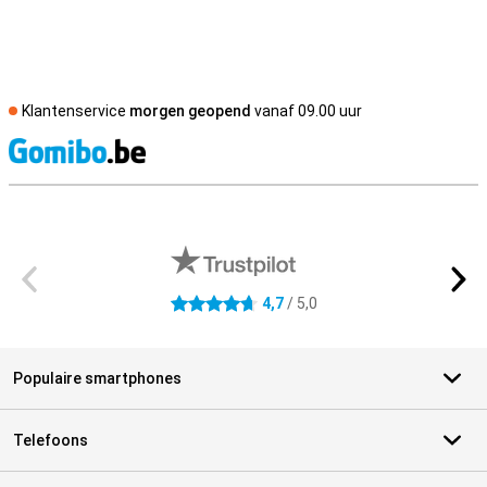
Klantenservice
morgen geopend
vanaf 09.00 uur
S
Externe winkelbeoordelingen
4,7
/ 5,0
4.7 sterren
Populaire smartphones
Telefoons