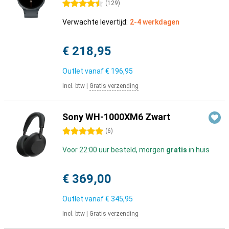
4.5 sterren
(
129
)
Verwachte levertijd:
2-4 werkdagen
€ 218,95
Outlet vanaf
€ 196,95
Incl. btw
|
Gratis verzending
Sony WH-1000XM6 Zwart
5 sterren
(
6
)
Voor 22:00 uur besteld, morgen
gratis
in huis
€ 369,00
Outlet vanaf
€ 345,95
Incl. btw
|
Gratis verzending