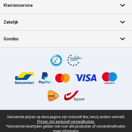
Klantenservice
Zakelijk
Gomibo
Certificaten, betaalmethoden, bezorgingsdienst partners
Juridische voettekst
Genoemde prijzen op deze pagina zijn inclusief btw, tenzij anders vermeld.
Prijzen zijn exclusief verzendkosten.
*Genoemde levertijden gelden niet voor alle producten of verzendmethoden:
meer informatie.