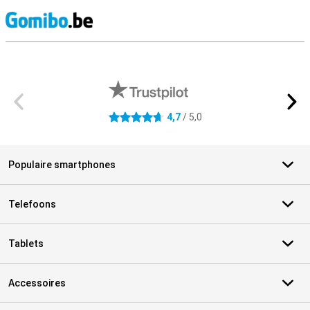
S
Externe winkelbeoordelingen
4,7
/ 5,0
4.7 sterren
Populaire smartphones
Telefoons
Tablets
Accessoires