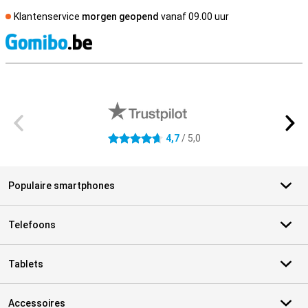
Klantenservice
morgen geopend
vanaf 09.00 uur
S
Externe winkelbeoordelingen
4,7
/ 5,0
4.7 sterren
Populaire smartphones
Telefoons
Tablets
Accessoires