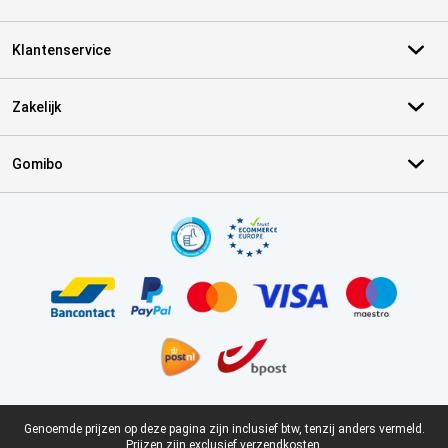
Klantenservice
Zakelijk
Gomibo
Certificaten, betaalmethoden, bezorgingsdienst partners
Juridische voettekst
Genoemde prijzen op deze pagina zijn inclusief btw, tenzij anders vermeld.
Prijzen zijn exclusief verzendkosten.