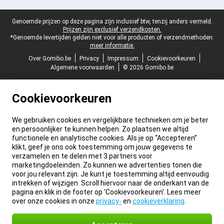
Juridische voettekst
Genoemde prijzen op deze pagina zijn inclusief btw, tenzij anders vermeld.
Prijzen zijn exclusief verzendkosten.
*Genoemde levertijden gelden niet voor alle producten of verzendmethoden:
meer informatie.
Over Gomibo.be
Privacy
Impressum
Cookievoorkeuren
Algemene voorwaarden
© 2026 Gomibo.be
Cookievoorkeuren
We gebruiken cookies en vergelijkbare technieken om je beter
en persoonlijker te kunnen helpen. Zo plaatsen we altijd
functionele en analytische cookies. Als je op “Accepteren”
klikt, geef je ons ook toestemming om jouw gegevens te
verzamelen en te delen met 3 partners voor
marketingdoeleinden. Zo kunnen we advertenties tonen die
voor jou relevant zijn. Je kunt je toestemming altijd eenvoudig
intrekken of wijzigen. Scroll hiervoor naar de onderkant van de
pagina en klik in de footer op 'Cookievoorkeuren'. Lees meer
over onze cookies in onze
privacy-
en
cookieverklaring
.