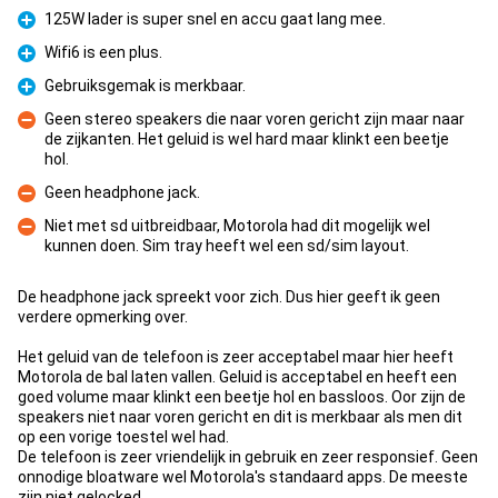
125W lader is super snel en accu gaat lang mee.
Pluspunt
Wifi6 is een plus.
Pluspunt
Gebruiksgemak is merkbaar.
Pluspunt
Geen stereo speakers die naar voren gericht zijn maar naar
de zijkanten. Het geluid is wel hard maar klinkt een beetje
Minpunt
hol.
Geen headphone jack.
Minpunt
Niet met sd uitbreidbaar, Motorola had dit mogelijk wel
kunnen doen. Sim tray heeft wel een sd/sim layout.
Minpunt
De headphone jack spreekt voor zich. Dus hier geeft ik geen
verdere opmerking over.
Het geluid van de telefoon is zeer acceptabel maar hier heeft
Motorola de bal laten vallen. Geluid is acceptabel en heeft een
goed volume maar klinkt een beetje hol en bassloos. Oor zijn de
speakers niet naar voren gericht en dit is merkbaar als men dit
op een vorige toestel wel had.
De telefoon is zeer vriendelijk in gebruik en zeer responsief. Geen
onnodige bloatware wel Motorola's standaard apps. De meeste
zijn niet gelocked.