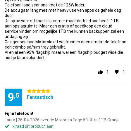
Telefoon laad zeer snel met de 125W lader.
De accu gaat lang mee met heavy use van apps de gehele dag
door.
De optie voor sd kaart is jammer maar de telefoon heeft 1TB
aan opslagruimte. Maar een gratis of goedkoop een cloud
service vinden om mogelijke 1TB the kunnen backuppen zal een
uitdaging zijn.
Gek genoeg had Motorola dit wel kunnen doen omdat de telefoon
een combo sd/sim tray gebruikt.
Al en al een 95% flagship maar wel een flagship budget wise die
niet je beurs plundert.
1
1
5 sterren
9
,5
Fantastisch
Fijne telefoon!
Laura | 26-04-2026 over de Motorola Edge 50 Ultra 1TB Oranje
Ik raad dit product aan