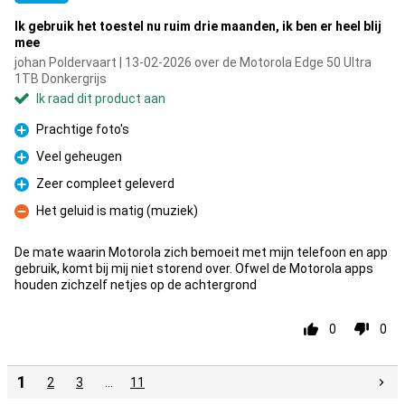
Ik gebruik het toestel nu ruim drie maanden, ik ben er heel blij
mee
johan Poldervaart | 13-02-2026 over de Motorola Edge 50 Ultra
1TB Donkergrijs
Ik raad dit product aan
Prachtige foto's
Pluspunt
Veel geheugen
Pluspunt
Zeer compleet geleverd
Pluspunt
Het geluid is matig (muziek)
Minpunt
De mate waarin Motorola zich bemoeit met mijn telefoon en app
gebruik, komt bij mij niet storend over. Ofwel de Motorola apps
houden zichzelf netjes op de achtergrond
0
0
1
2
3
…
11