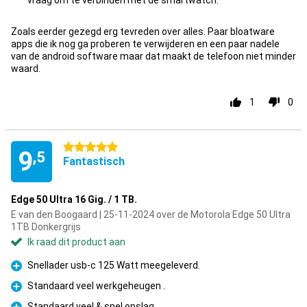
vraag om te verbinden met de smartwatch.
Zoals eerder gezegd erg tevreden over alles. Paar bloatware
apps die ik nog ga proberen te verwijderen en een paar nadele
van de android software maar dat maakt de telefoon niet minder
waard.
1
0
5 sterren
9
,5
Fantastisch
Edge 50 Ultra 16 Gig. / 1 TB.
E van den Boogaard | 25-11-2024 over de Motorola Edge 50 Ultra
1TB Donkergrijs
Ik raad dit product aan
Snellader usb-c 125 Watt meegeleverd.
Pluspunt
Standaard veel werkgeheugen .
Pluspunt
Standaard veel & snel opslag.