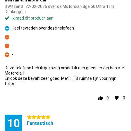
Ben fan van Motorola
BWitzand | 22-02-2026 over de Motorola Edge 50 Ultra 1TB
Donkergrijs
Ik raad dit product aan
Heel tevreden over deze telefoon
Pluspunt
-
Minpunt
-
Minpunt
-
Minpunt
Deze telefoon heb ik gekozen omdat ik een goede ervan heb met
Motorola. I
En ook deze bevalt zeer goed. Met 1 TB ruimte fijn voor mijn
foto’s.
0
0
5 sterren
10
Fantastisch