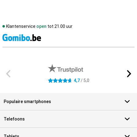
Klantenservice
open
tot 21.00 uur
S
Externe winkelbeoordelingen
4,7
/ 5,0
4.7 sterren
Populaire smartphones
Telefoons
Tablets