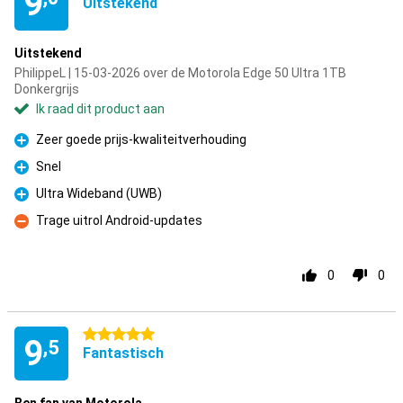
9
Uitstekend
Uitstekend
PhilippeL | 15-03-2026 over de Motorola Edge 50 Ultra 1TB
Donkergrijs
Ik raad dit product aan
Zeer goede prijs-kwaliteitverhouding
Pluspunt
Snel
Pluspunt
Ultra Wideband (UWB)
Pluspunt
Trage uitrol Android-updates
Minpunt
0
0
5 sterren
9
,5
Fantastisch