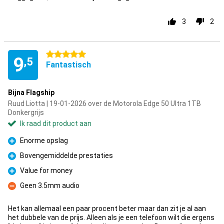
3
2
5 sterren
9
,5
Fantastisch
Bijna Flagship
Ruud Liotta | 19-01-2026 over de Motorola Edge 50 Ultra 1TB
Donkergrijs
Ik raad dit product aan
Enorme opslag
Pluspunt
Bovengemiddelde prestaties
Pluspunt
Value for money
Pluspunt
Geen 3.5mm audio
Minpunt
Het kan allemaal een paar procent beter maar dan zit je al aan
het dubbele van de prijs. Alleen als je een telefoon wilt die ergens