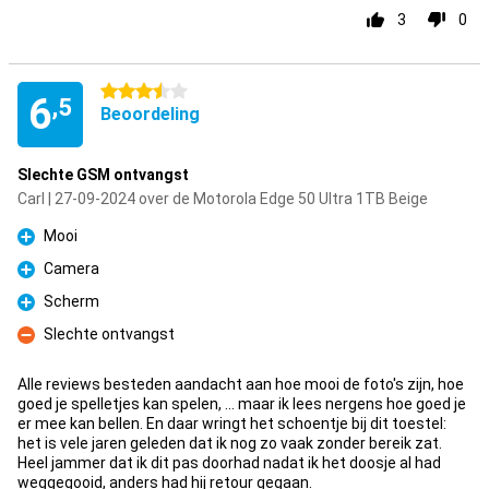
3
0
3.5 sterren
6
,5
Beoordeling
Slechte GSM ontvangst
Carl | 27-09-2024 over de Motorola Edge 50 Ultra 1TB Beige
Mooi
Pluspunt
Camera
Pluspunt
Scherm
Pluspunt
Slechte ontvangst
Minpunt
Alle reviews besteden aandacht aan hoe mooi de foto's zijn, hoe
goed je spelletjes kan spelen, ... maar ik lees nergens hoe goed je
er mee kan bellen. En daar wringt het schoentje bij dit toestel:
het is vele jaren geleden dat ik nog zo vaak zonder bereik zat.
Heel jammer dat ik dit pas doorhad nadat ik het doosje al had
weggegooid, anders had hij retour gegaan.