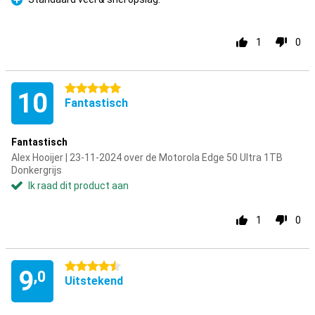
Pluspunt
1
0
5 sterren
10
Fantastisch
Fantastisch
Alex Hooijer | 23-11-2024 over de Motorola Edge 50 Ultra 1TB
Donkergrijs
Ik raad dit product aan
1
0
4.5 sterren
9
,0
Uitstekend