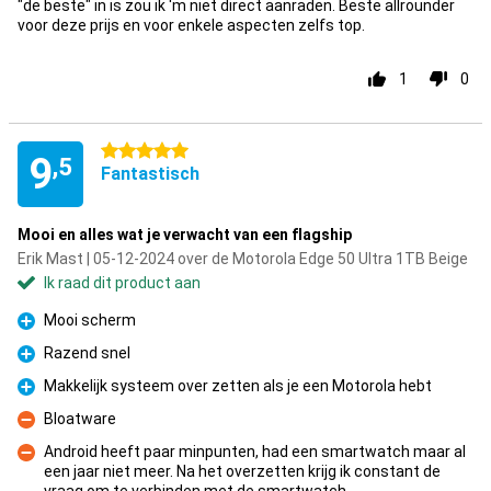
"de beste" in is zou ik 'm niet direct aanraden. Beste allrounder
voor deze prijs en voor enkele aspecten zelfs top.
1
0
5 sterren
9
,5
Fantastisch
Mooi en alles wat je verwacht van een flagship
Erik Mast | 05-12-2024 over de Motorola Edge 50 Ultra 1TB Beige
Ik raad dit product aan
Mooi scherm
Pluspunt
Razend snel
Pluspunt
Makkelijk systeem over zetten als je een Motorola hebt
Pluspunt
Bloatware
Minpunt
Android heeft paar minpunten, had een smartwatch maar al
een jaar niet meer. Na het overzetten krijg ik constant de
Minpunt