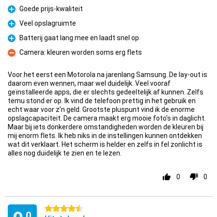
Goede prijs-kwaliteit
Pluspunt
Veel opslagruimte
Pluspunt
Batterij gaat lang mee en laadt snel op
Pluspunt
Camera: kleuren worden soms erg flets
Minpunt
Voor het eerst een Motorola na jarenlang Samsung. De lay-out is
daarom even wennen, maar wel duidelijk. Veel vooraf
geïnstalleerde apps, die er slechts gedeeltelijk af kunnen. Zelfs
temu stond er op. Ik vind de telefoon prettig in het gebruik en
echt waar voor z'n geld. Grootste pluspunt vind ik de enorme
opslagcapaciteit. De camera maakt erg mooie foto's in daglicht.
Maar bij iets donkerdere omstandigheden worden de kleuren bij
mij enorm flets. Ik heb niks in de instellingen kunnen ontdekken
wat dit verklaart. Het scherm is helder en zelfs in fel zonlicht is
alles nog duidelijk te zien en te lezen.
0
0
4.5 sterren
,0