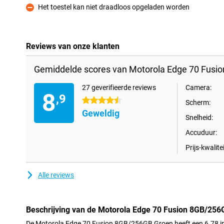
Het toestel kan niet draadloos opgeladen worden
Minpunt
Reviews van onze klanten
Gemiddelde scores van Motorola Edge 70 Fusi
27 geverifieerde reviews
Camera:
8
,9
4.5 sterren
Scherm:
Geweldig
Snelheid:
Accuduur:
Prijs-kwalitei
Alle reviews
Beschrijving van de Motorola Edge 70 Fusion 8GB/25
De Motorola Edge 70 Fusion 8GB/256GB Groen heeft een 6.78 