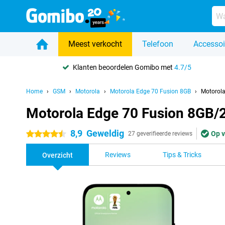
Meest verkocht
Telefoon
Accessoi
Klanten beoordelen Gomibo met
4.7/5
Home
GSM
Motorola
Motorola Edge 70 Fusion 8GB
Motorol
Motorola Edge 70 Fusion 8GB
8,9
Geweldig
Op v
4.5 sterren
27 geverifieerde reviews
Reviews
Tips & Tricks
Overzicht