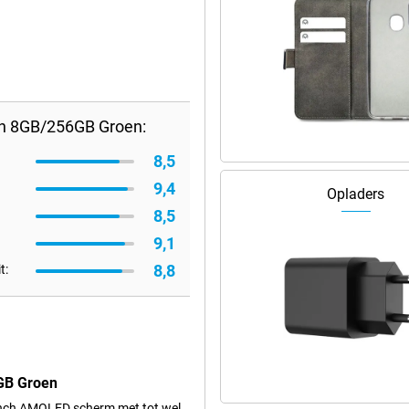
on 8GB/256GB Groen:
8,5
9,4
Opladers
8,5
9,1
8,8
t:
6GB Groen
inch AMOLED scherm met tot wel