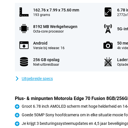
162.76 x 7.99 x 75.60 mm
6.78 
193 grams
2772x1
8192 MB Werkgeheugen
5G-in
Octa-core processor
Android
50 me
Versie bij release: 16
4k vid
256 GB opslag
Lader
Niet-uitbreidbaar
Oplade
Uitgebreide specs
Plus- & minpunten Motorola Edge 70 Fusion 8GB/256
Groot 6.78 inch AMOLED scherm met hoge helderheid en 14
Pluspunt
Goede 50MP Sony hoofdcamera om in elke situatie mooie fo
Pluspunt
Je krijgt 3 besturingssysteemupdates en 4,5 jaar beveiligin
Pluspunt