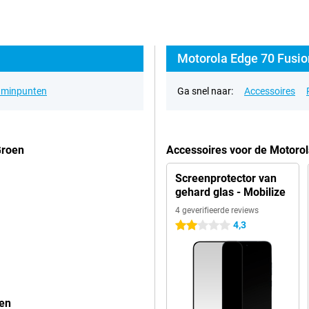
Motorola Edge 70 Fusio
& minpunten
Ga snel naar:
Accessoires
Groen
Accessoires voor de Motoro
Screenprotector van
gehard glas - Mobilize
4 geverifieerde reviews
4,3
2 sterren
oen