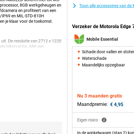
3 processor, 8GB werkgeheugen en
Toon alle accessoires van d
dcamera en profiteert van een
8/IP69 en MIL-STD-810H
ben je klaar voor de toekomst.
Verzeker de Motorola Edge 
Mobile Essential
 uit. De resolutie van 2712 x 1220
le kijkervaring. Met een
icht. Dankzij HDR10+ en Pantone
Schade door vallen en stote
ay is afgewerkt met Gorilla Glass
Waterschade
Maandelijks opzegbaar
processor. In combinatie met 8GB
ne opslag voor je foto’s, video’s
teem updates en 4.5 jaar
Nu 3 maanden gratis
 lang veilig en up to date.
Maandpremie:
€ 4,95
e scherpe foto’s. De 13MP
Eigen risico
lfies gebruik je de 32MP camera
ies zoals nachtzicht,
In de winkelwagen (stap 2) kun