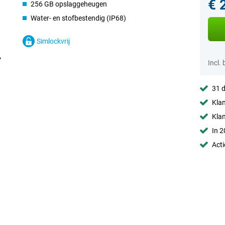
€ 
256 GB opslaggeheugen
Water- en stofbestendig (IP68)
Simlockvrij
Incl.
31 d
Klan
Kla
In 2
Acti