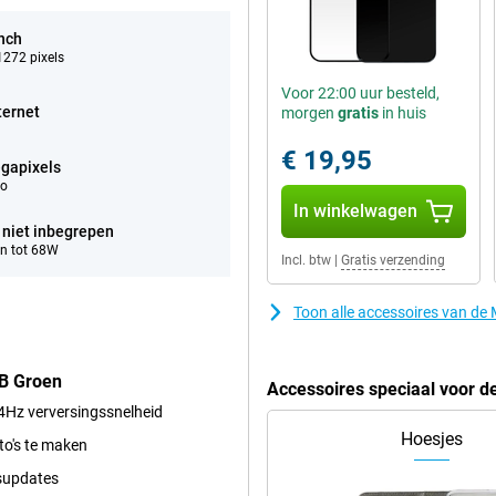
inch
272 pixels
Voor 22:00 uur besteld,
ternet
morgen
gratis
in huis
€ 19,95
gapixels
eo
In winkelwagen
 niet inbegrepen
n tot 68W
Incl. btw
|
Gratis verzending
Toon alle accessoires van d
GB Groen
Accessoires speciaal voor 
4Hz verversingssnelheid
Hoesjes
to's te maken
gsupdates