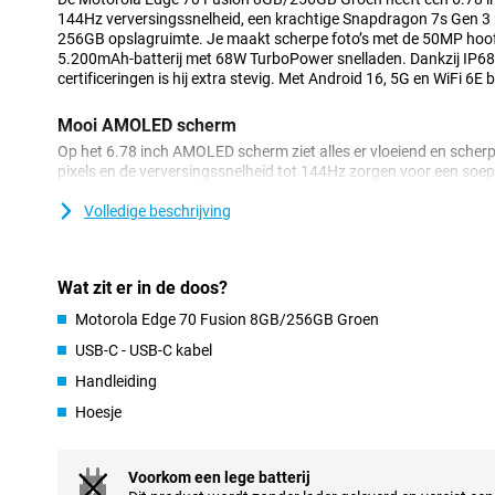
144Hz verversingssnelheid, een krachtige Snapdragon 7s Gen 
256GB opslagruimte. Je maakt scherpe foto’s met de 50MP hoof
5.200mAh-batterij met 68W TurboPower snelladen. Dankzij IP6
certificeringen is hij extra stevig. Met Android 16, 5G en WiFi 6E 
Mooi AMOLED scherm
Op het 6.78 inch AMOLED scherm ziet alles er vloeiend en scherp
pixels en de verversingssnelheid tot 144Hz zorgen voor een soepe
helderheid tot 1600 nits blijft het scherm goed leesbaar in fel l
Validated Colors geniet je van natuurgetrouwe kleuren. Het displ
Volledige beschrijving
7i zodat het extra stevig is.
Krachtige prestaties
Wat zit er in de doos?
De Motorola Edge 70 Fusion draait op de Snapdragon 7s Gen 3 
Motorola Edge 70 Fusion 8GB/256GB Groen
werkgeheugen schakel je soepel tussen apps. Je krijgt 256GB inter
en bestanden. Dankzij Android 16 ontvang je drie besturingssys
USB-C - USB-C kabel
beveiligingsupdates. Zo blijft je Edge 70 Fusion 8GB/256GB Groen
Handleiding
Goede camera voor foto's en video's
Hoesje
Met de 50MP hoofdcamera met optische beeldstabilisatie maak j
ultragroothoeklens biedt extra creatieve mogelijkheden. Voor se
aan de voorzijde. Je filmt in 4K met 30fps en profiteert van funct
Voorkom een lege batterij