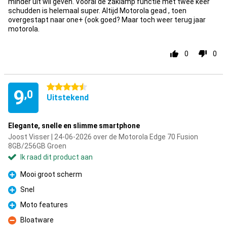
minder uit wil geven. Vooral de zaklamp functie met twee keer
schudden is helemaal super. Altijd Motorola gead , toen
overgestapt naar one+ (ook goed? Maar toch weer terug jaar
motorola.
0
0
4.5 sterren
9
,0
Uitstekend
Elegante, snelle en slimme smartphone
Joost Visser | 24-06-2026 over de Motorola Edge 70 Fusion
8GB/256GB Groen
Ik raad dit product aan
Mooi groot scherm
Pluspunt
Snel
Pluspunt
Moto features
Pluspunt
Bloatware
Minpunt