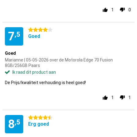
1
0
4 sterren
7
,5
Goed
Goed
Marianne | 05-05-2026 over de Motorola Edge 70 Fusion
8GB/256GB Paars
Ik raad dit product aan
De Prijs/kwaliteit verhouding is heel goed!
1
1
4.5 sterren
8
,5
Erg goed