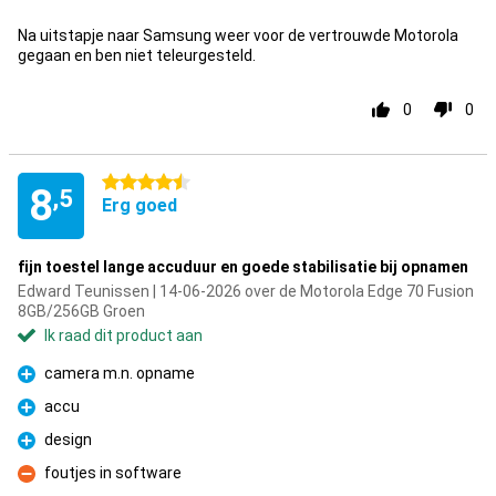
Na uitstapje naar Samsung weer voor de vertrouwde Motorola
gegaan en ben niet teleurgesteld.
0
0
4.5 sterren
8
,5
Erg goed
fijn toestel lange accuduur en goede stabilisatie bij opnamen
Edward Teunissen | 14-06-2026 over de Motorola Edge 70 Fusion
8GB/256GB Groen
Ik raad dit product aan
camera m.n. opname
Pluspunt
accu
Pluspunt
design
Pluspunt
foutjes in software
Minpunt