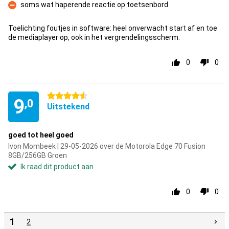
soms wat haperende reactie op toetsenbord
Minpunt
Toelichting foutjes in software: heel onverwacht start af en toe
de mediaplayer op, ook in het vergrendelingsscherm.
0
0
4.5 sterren
9
,0
Uitstekend
goed tot heel goed
Ivon Mombeek | 29-05-2026 over de Motorola Edge 70 Fusion
8GB/256GB Groen
Ik raad dit product aan
0
0
1
2