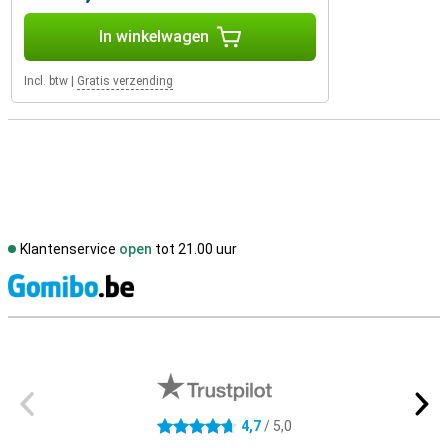
In winkelwagen
Incl. btw
|
Gratis verzending
Klantenservice
open
tot 21.00 uur
S
Externe winkelbeoordelingen
4,7
/ 5,0
4.7 sterren