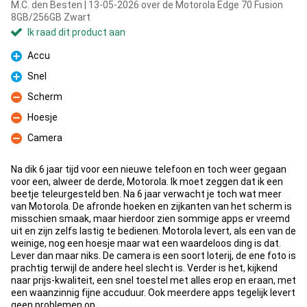
M.C. den Besten | 13-05-2026 over de Motorola Edge 70 Fusion
8GB/256GB Zwart
Ik raad dit product aan
Accu
Pluspunt
Snel
Pluspunt
Scherm
Minpunt
Hoesje
Minpunt
Camera
Minpunt
Na dik 6 jaar tijd voor een nieuwe telefoon en toch weer gegaan
voor een, alweer de derde, Motorola. Ik moet zeggen dat ik een
beetje teleurgesteld ben. Na 6 jaar verwacht je toch wat meer
van Motorola. De afronde hoeken en zijkanten van het scherm is
misschien smaak, maar hierdoor zien sommige apps er vreemd
uit en zijn zelfs lastig te bedienen. Motorola levert, als een van de
weinige, nog een hoesje maar wat een waardeloos ding is dat.
Lever dan maar niks. De camera is een soort loterij, de ene foto is
prachtig terwijl de andere heel slecht is. Verder is het, kijkend
naar prijs-kwaliteit, een snel toestel met alles erop en eraan, met
een waanzinnig fijne accuduur. Ook meerdere apps tegelijk levert
geen problemen op.