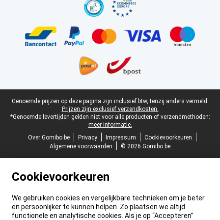
Juridische voettekst
Genoemde prijzen op deze pagina zijn inclusief btw, tenzij anders vermeld.
Prijzen zijn exclusief verzendkosten.
*Genoemde levertijden gelden niet voor alle producten of verzendmethoden:
meer informatie.
Over Gomibo.be
Privacy
Impressum
Cookievoorkeuren
Algemene voorwaarden
© 2026 Gomibo.be
Cookievoorkeuren
We gebruiken cookies en vergelijkbare technieken om je beter
en persoonlijker te kunnen helpen. Zo plaatsen we altijd
functionele en analytische cookies. Als je op “Accepteren”