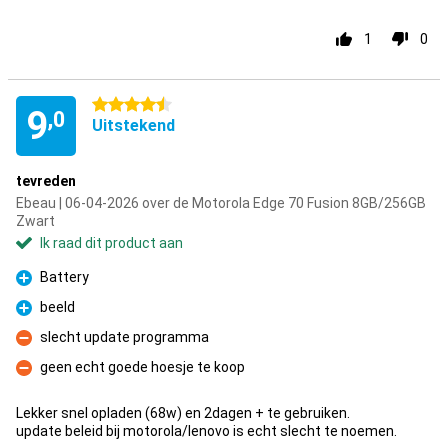
1
0
4.5 sterren
9
,0
Uitstekend
tevreden
Ebeau | 06-04-2026 over de Motorola Edge 70 Fusion 8GB/256GB
Zwart
Ik raad dit product aan
Battery
Pluspunt
beeld
Pluspunt
slecht update programma
Minpunt
geen echt goede hoesje te koop
Minpunt
Lekker snel opladen (68w) en 2dagen + te gebruiken.
update beleid bij motorola/lenovo is echt slecht te noemen.