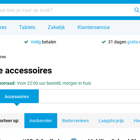
res
Tablets
Zakelijk
Klantenservice
Veilig
betalen
31 dagen
gratis
ires
e accessoires
oorraad:
Voor 22:00 uur besteld, morgen in huis
Accessoires
orteer op:
Aanbevolen
Beste reviews
Laagste prijs
Hoo
ducten