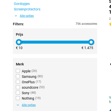
Oordopjes
Screenprotectors
Alle opties
2
Filters:
756 accessoires
4
Prijs
€ 10
€ 1.475
Merk
Apple
(
26
)
Samsung
(
80
)
OnePlus
(
17
)
soundcore
(
53
)
Sony
(
48
)
V
Nothing
(
19
)
h
Alle opties