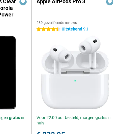
s Clear
Apple AirPods Pro 3
orola
Power
289 geverifieerde reviews
Uitstekend 9,1
4.5 sterren
orgen
gratis
in
Voor 22:00 uur besteld, morgen
gratis
in
huis