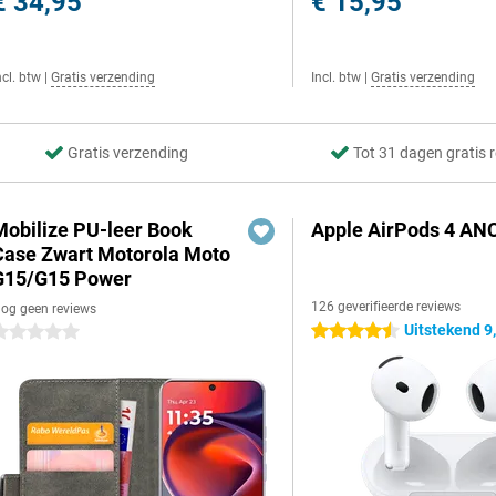
€ 34,95
€ 15,95
ncl. btw
|
Gratis verzending
Incl. btw
|
Gratis verzending
Gratis verzending
Tot 31 dagen gratis 
Mobilize PU-leer Book
Apple AirPods 4 ANC
Case Zwart Motorola Moto
G15/G15 Power
126 geverifieerde reviews
og geen reviews
Uitstekend 9
4.5 sterren
 sterren