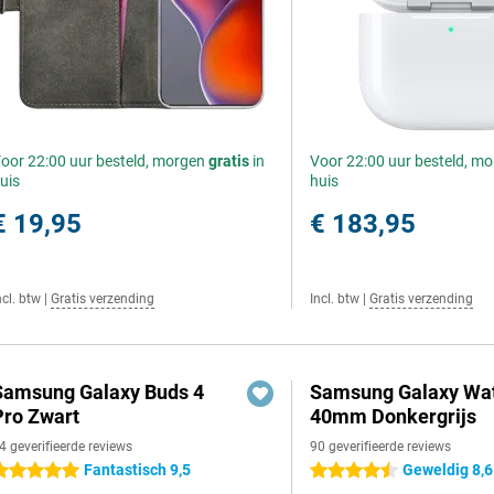
oor 22:00 uur besteld, morgen
gratis
in
Voor 22:00 uur besteld, m
uis
huis
€ 19,95
€ 183,95
ncl. btw
|
Gratis verzending
Incl. btw
|
Gratis verzending
Samsung Galaxy Buds 4
Samsung Galaxy Wat
Pro Zwart
40mm Donkergrijs
4 geverifieerde reviews
90 geverifieerde reviews
Fantastisch 9,5
Geweldig 8,6
 sterren
4.5 sterren