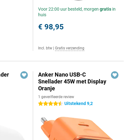
Voor 22:00 uur besteld, morgen
gratis
in
huis
€ 98,95
Incl. btw
|
Gratis verzending
ader
Anker Nano USB-C
Snellader 45W met Display
Oranje
1 geverifieerde review
Uitstekend 9,2
4.5 sterren