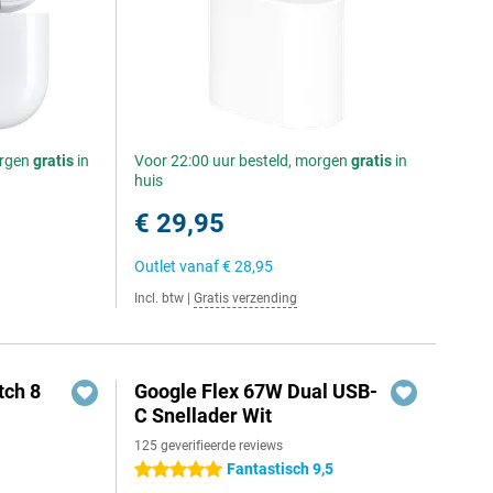
orgen
gratis
in
Voor 22:00 uur besteld, morgen
gratis
in
huis
€ 29,95
Outlet vanaf
€ 28,95
Incl. btw
|
Gratis verzending
ch 8
Google Flex 67W Dual USB-
C Snellader Wit
125 geverifieerde reviews
Fantastisch 9,5
5 sterren