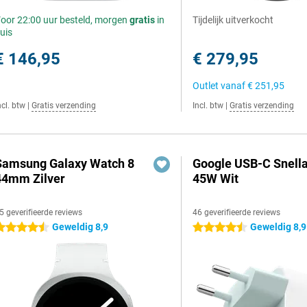
oor 22:00 uur besteld, morgen
gratis
in
Tijdelijk uitverkocht
uis
€ 146,95
€ 279,95
Outlet vanaf
€ 251,95
ncl. btw
|
Gratis verzending
Incl. btw
|
Gratis verzending
Samsung Galaxy Watch 8
Google USB-C Snell
44mm Zilver
45W Wit
5 geverifieerde reviews
46 geverifieerde reviews
Geweldig 8,9
Geweldig 8,9
.5 sterren
4.5 sterren