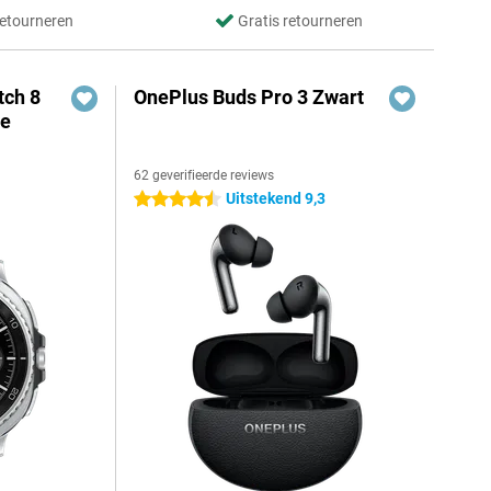
retourneren
Gratis retourneren
ch 8
OnePlus Buds Pro 3 Zwart
te
62 geverifieerde reviews
Uitstekend 9,3
4.5 sterren