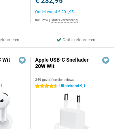
€ 232,95
Outlet vanaf
€ 201,95
Incl. btw
|
Gratis verzending
retourneren
Gratis retourneren
 Wit
Apple USB-C Snellader
20W Wit
349 geverifieerde reviews
,1
Uitstekend 9,1
4.5 sterren