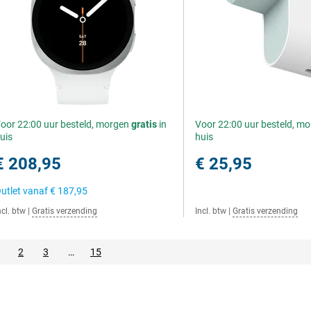
oor 22:00 uur besteld, morgen
gratis
in
Voor 22:00 uur besteld, m
uis
huis
€ 208,95
€ 25,95
utlet vanaf
€ 187,95
ncl. btw
|
Gratis verzending
Incl. btw
|
Gratis verzending
2
3
…
15