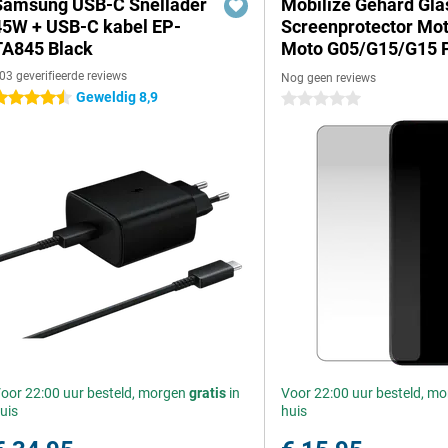
Samsung USB-C Snellader
Mobilize Gehard Gla
45W + USB-C kabel EP-
Screenprotector Mot
TA845 Black
Moto G05/G15/G15 
03 geverifieerde reviews
Nog geen reviews
Geweldig 8,9
.5 sterren
0 sterren
oor 22:00 uur besteld, morgen
gratis
in
Voor 22:00 uur besteld, m
uis
huis