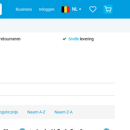
NL
Business
Inloggen
retourneren
Snelle
levering
gste prijs
Naam A-Z
Naam Z-A