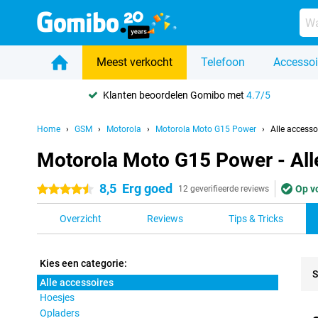
Meest verkocht
Telefoon
Accessoi
Klanten beoordelen Gomibo met
4.7/5
Home
GSM
Motorola
Motorola Moto G15 Power
Alle accesso
Motorola Moto G15 Power - All
8,5
Erg goed
Op v
4.5 sterren
12 geverifieerde reviews
Overzicht
Reviews
Tips & Tricks
Kies een categorie:
S
Alle accessoires
Hoesjes
Pro
Opladers