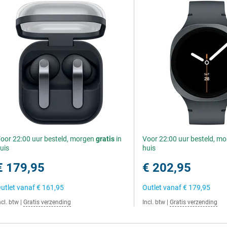
oor 22:00 uur besteld, morgen
gratis
in
Voor 22:00 uur besteld, m
uis
huis
€ 179,95
€ 202,95
utlet vanaf
€ 161,95
Outlet vanaf
€ 179,95
ncl. btw
|
Gratis verzending
Incl. btw
|
Gratis verzending