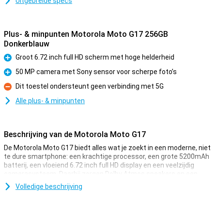
Uitgebreide specs
Plus- & minpunten Motorola Moto G17 256GB
Donkerblauw
Groot 6.72 inch full HD scherm met hoge helderheid
Pluspunt
50 MP camera met Sony sensor voor scherpe foto’s
Pluspunt
Dit toestel ondersteunt geen verbinding met 5G
Minpunt
Alle plus- & minpunten
Beschrijving van de Motorola Moto G17
De Motorola Moto G17 biedt alles wat je zoekt in een moderne, niet
te dure smartphone: een krachtige processor, een grote 5200mAh
batterij, een vloeiend 6.72 inch full HD display en een veelzijdig
camerasysteem. Daarbij zorgen Dolby Atmos speakers en een
strak, waterafstotend design voor een complete smartphone-
Volledige beschrijving
ervaring.
Soepele prestaties voor dagelijks gebruik