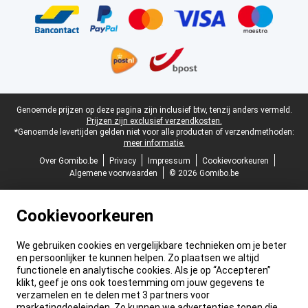
Juridische voettekst
Genoemde prijzen op deze pagina zijn inclusief btw, tenzij anders vermeld.
Prijzen zijn exclusief verzendkosten.
*Genoemde levertijden gelden niet voor alle producten of verzendmethoden:
meer informatie.
Over Gomibo.be
Privacy
Impressum
Cookievoorkeuren
Algemene voorwaarden
© 2026 Gomibo.be
Cookievoorkeuren
We gebruiken cookies en vergelijkbare technieken om je beter
en persoonlijker te kunnen helpen. Zo plaatsen we altijd
functionele en analytische cookies. Als je op “Accepteren”
klikt, geef je ons ook toestemming om jouw gegevens te
verzamelen en te delen met 3 partners voor
marketingdoeleinden. Zo kunnen we advertenties tonen die