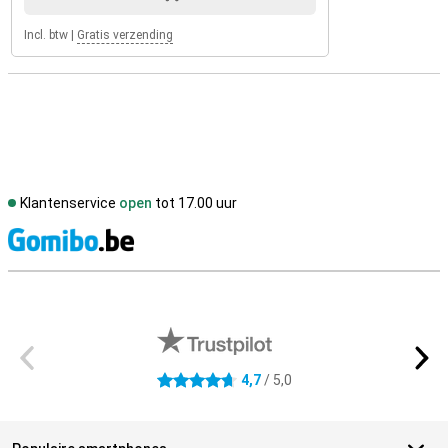
Incl. btw
|
Gratis verzending
Klantenservice
open
tot 17.00 uur
S
Externe winkelbeoordelingen
4,7
/ 5,0
4.7 sterren