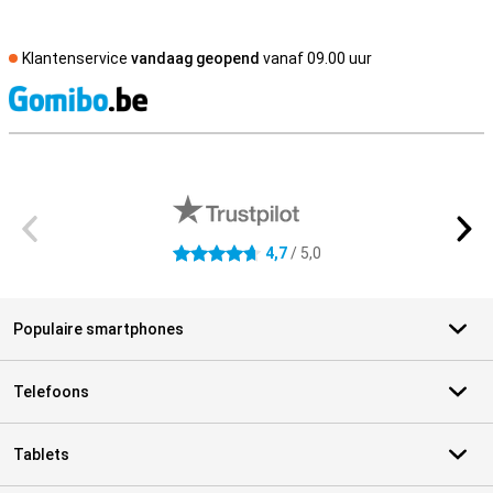
Klantenservice
vandaag geopend
vanaf 09.00 uur
S
Externe winkelbeoordelingen
4,7
/ 5,0
4.7 sterren
Populaire smartphones
Telefoons
Tablets