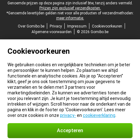
Juridische voettekst
Genoemde prijzen op deze pagina zijn inclusief btw, tenzij anders vermeld.
Prijzen zijn exclusief verzendkosten.
*Genoemde levertijden gelden niet voor alle producten of verzendmethoden:
meer informatie.
Over Gomibo.be
Privacy
Impressum
Cookievoorkeuren
Algemene voorwaarden
© 2026 Gomibo.be
Cookievoorkeuren
We gebruiken cookies en vergelijkbare technieken om je beter
en persoonlijker te kunnen helpen. Zo plaatsen we altijd
functionele en analytische cookies. Als je op “Accepteren”
klikt, geef je ons ook toestemming om jouw gegevens te
verzamelen en te delen met 3 partners voor
marketingdoeleinden. Zo kunnen we advertenties tonen die
voor jou relevant zijn. Je kunt je toestemming altijd eenvoudig
intrekken of wijzigen. Scroll hiervoor naar de onderkant van de
pagina en klik in de footer op 'Cookievoorkeuren'. Lees meer
over onze cookies in onze
privacy-
en
cookieverklaring
.
Accepteren