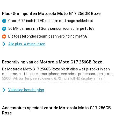
Plus- & minpunten Motorola Moto G17 256GB Roze
Groot 6.72 inch full HD scherm met hoge helderheid
Pluspunt
50 MP camera met Sony sensor voor scherpe foto’s
Pluspunt
Dit toestel ondersteunt geen verbinding met 5G
Minpunt
Alle plus- & minpunten
Beschrijving van de Motorola Moto G17 256GB Roze
De Motorola Moto G17 256GB Roze biedt alles wat je zoekt in een
moderne, niet te dure smartphone: een prima processor, een grote
5200mAh batterij, een vloeiend 6.72 inch full HD display en een
veelzijdig camerasysteem. Daarbij zorgen Dolby Atmos speakers
en een strak, waterafstotend design voor een complete
Volledige beschrijving
smartphone-ervaring.
Soepele prestaties voor dagelijks gebruik
Accessoires speciaal voor de Motorola Moto G17 256GB
Met de Motorola Moto G17 werk en game je zonder haperingen. De
Roze
MediaTek Helio G81 Extreme-processor zorgt voor soepele