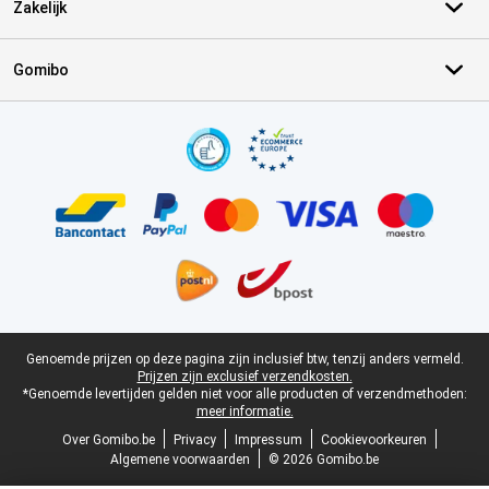
Zakelijk
Gomibo
Certificaten, betaalmethoden, bezorgingsdienst partners
Juridische voettekst
Genoemde prijzen op deze pagina zijn inclusief btw, tenzij anders vermeld.
Prijzen zijn exclusief verzendkosten.
*Genoemde levertijden gelden niet voor alle producten of verzendmethoden:
meer informatie.
Over Gomibo.be
Privacy
Impressum
Cookievoorkeuren
Algemene voorwaarden
© 2026 Gomibo.be