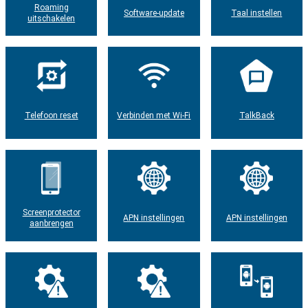
Roaming
Software-update
Taal instellen
uitschakelen
Telefoon reset
Verbinden met Wi-Fi
TalkBack
Screenprotector
APN instellingen
APN instellingen
aanbrengen