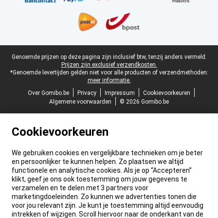
Juridische voettekst
Genoemde prijzen op deze pagina zijn inclusief btw, tenzij anders vermeld.
Prijzen zijn exclusief verzendkosten.
*Genoemde levertijden gelden niet voor alle producten of verzendmethoden:
meer informatie.
Over Gomibo.be
Privacy
Impressum
Cookievoorkeuren
Algemene voorwaarden
© 2026 Gomibo.be
Cookievoorkeuren
We gebruiken cookies en vergelijkbare technieken om je beter
en persoonlijker te kunnen helpen. Zo plaatsen we altijd
functionele en analytische cookies. Als je op “Accepteren”
klikt, geef je ons ook toestemming om jouw gegevens te
verzamelen en te delen met 3 partners voor
marketingdoeleinden. Zo kunnen we advertenties tonen die
voor jou relevant zijn. Je kunt je toestemming altijd eenvoudig
intrekken of wijzigen. Scroll hiervoor naar de onderkant van de