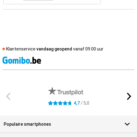
Klantenservice
vandaag geopend
vanaf 09.00 uur
S
Externe winkelbeoordelingen
4,7
/ 5,0
4.7 sterren
Populaire smartphones