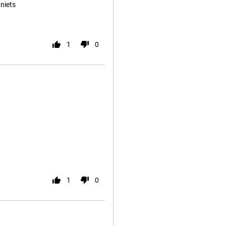
 niets
1
0
1
0