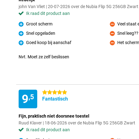
john Van Vliet | 20-07-2026 over de Nubia Flip 5G 256GB Zwart
Ik raad dit product aan
Groot scherm
Veel staat 
Pluspunt
Minpunt
Snel opgeladen
Snel leeg??
Pluspunt
Minpunt
Goed koop bij aanschaf
Het scherm
Pluspunt
Minpunt
Nvt. Moet ze zelf beslissen
5 sterren
9
,5
Fantastisch
Fijn, praktisch niet doorsnee toestel
Ruud Klaver | 18-06-2026 over de Nubia Flip 5G 256GB Zwart
Ik raad dit product aan