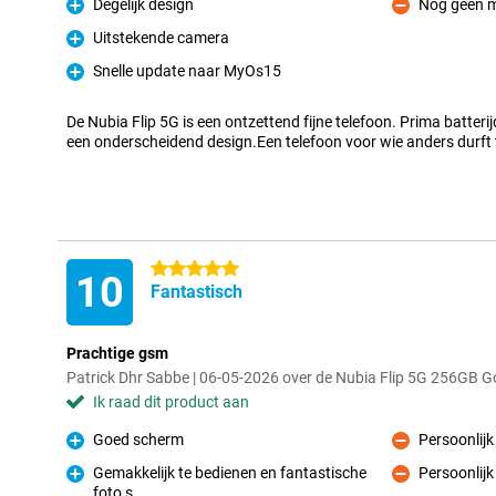
Degelijk design
Nog geen 
Pluspunt
Minpunt
Uitstekende camera
Pluspunt
Snelle update naar MyOs15
Pluspunt
De Nubia Flip 5G is een ontzettend fijne telefoon. Prima batterij
een onderscheidend design.Een telefoon voor wie anders durft t
5 sterren
10
Fantastisch
Prachtige gsm
Patrick Dhr Sabbe | 06-05-2026 over de Nubia Flip 5G 256GB 
Ik raad dit product aan
Goed scherm
Persoonlijk
Pluspunt
Minpunt
Gemakkelijk te bedienen en fantastische
Persoonlijk
Minpunt
foto s
Pluspunt