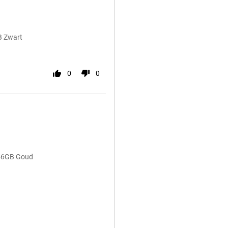
B Zwart
0
0
256GB Goud