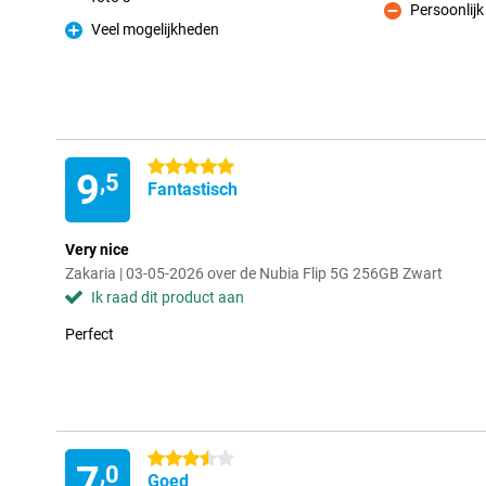
Persoonlijk
Minpunt
Veel mogelijkheden
Pluspunt
5 sterren
9
,5
Fantastisch
Very nice
Zakaria | 03-05-2026 over de Nubia Flip 5G 256GB Zwart
Ik raad dit product aan
Perfect
3.5 sterren
7
,0
Goed