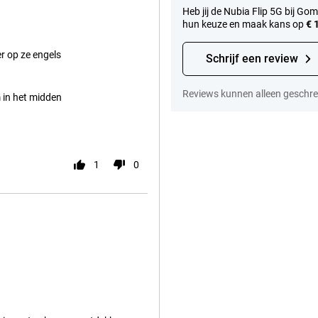
Heb jij de Nubia Flip 5G bij G
hun keuze en maak kans op
€ 
er op ze engels
Schrijf een review
Reviews kunnen alleen geschr
 in het midden
1
0