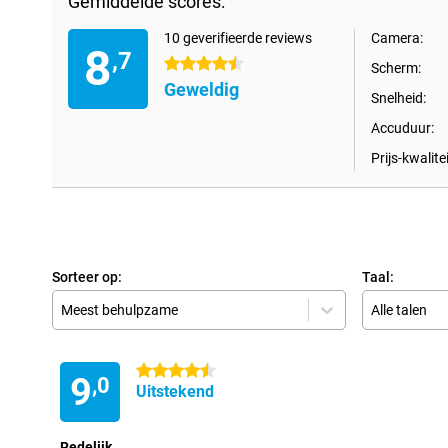
Gemiddelde scores:
10 geverifieerde reviews
Camera:
8
,7
4.5 sterren
Scherm:
Geweldig
Snelheid:
Accuduur:
Prijs-kwalitei
Sorteer op:
Taal:
Meest behulpzame
Alle talen
4.5 sterren
9
,0
Uitstekend
Redelijk