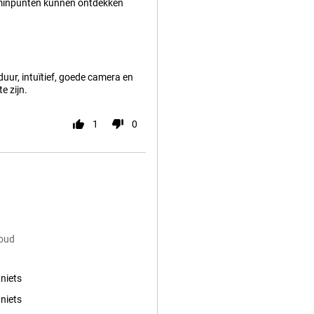
minpunten kunnen ontdekken
duur, intuïtief, goede camera en
e zijn.
1
0
Goud
 niets
 niets