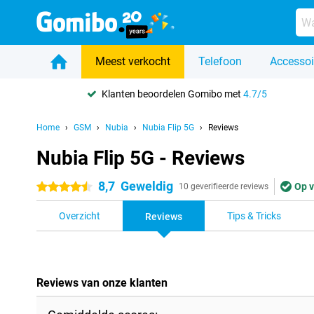
Meest verkocht
Telefoon
Accessoi
Klanten beoordelen Gomibo met
4.7/5
Home
GSM
Nubia
Nubia Flip 5G
Reviews
Nubia Flip 5G - Reviews
8,7
Geweldig
Op v
4.5 sterren
10 geverifieerde reviews
Overzicht
Tips & Tricks
Reviews
Reviews van onze klanten