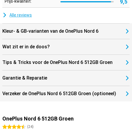
Zo stream je zonder haperingen en download je razendsnel
9,5
Prijs-kwaliteit:
bestanden. De OnePlus Nord 6 biedt alles wat je nodig hebt voor
een complete smartphone-ervaring.
Alle reviews
Kleur- & GB-varianten van de OnePlus Nord 6
Wat zit er in de doos?
Tips & Tricks voor de OnePlus Nord 6 512GB Groen
Garantie & Reparatie
Verzeker de OnePlus Nord 6 512GB Groen (optioneel)
OnePlus Nord 6 512GB Groen
4.5 sterren
(
24
)