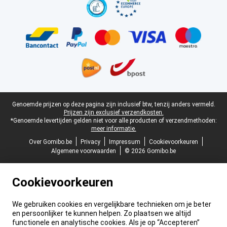
Juridische voettekst
Genoemde prijzen op deze pagina zijn inclusief btw, tenzij anders vermeld.
Prijzen zijn exclusief verzendkosten.
*Genoemde levertijden gelden niet voor alle producten of verzendmethoden:
meer informatie.
Over Gomibo.be
Privacy
Impressum
Cookievoorkeuren
Algemene voorwaarden
© 2026 Gomibo.be
Cookievoorkeuren
We gebruiken cookies en vergelijkbare technieken om je beter
en persoonlijker te kunnen helpen. Zo plaatsen we altijd
functionele en analytische cookies. Als je op “Accepteren”