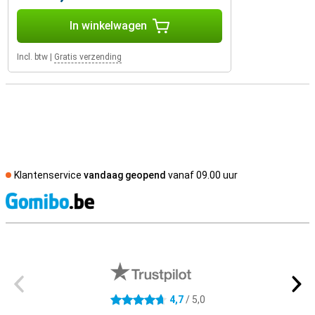
In winkelwagen
Incl. btw
|
Gratis verzending
Klantenservice
vandaag geopend
vanaf 09.00 uur
S
Externe winkelbeoordelingen
4,7
/ 5,0
4.7 sterren