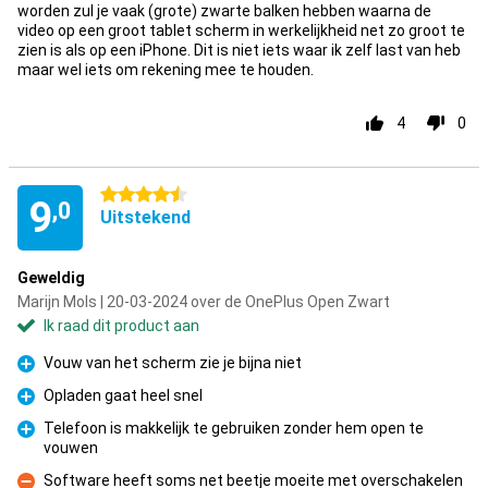
worden zul je vaak (grote) zwarte balken hebben waarna de
video op een groot tablet scherm in werkelijkheid net zo groot te
zien is als op een iPhone. Dit is niet iets waar ik zelf last van heb
maar wel iets om rekening mee te houden.
4
0
4.5 sterren
9
,0
Uitstekend
Geweldig
Marijn Mols | 20-03-2024 over de OnePlus Open Zwart
Ik raad dit product aan
Vouw van het scherm zie je bijna niet
Pluspunt
Opladen gaat heel snel
Pluspunt
Telefoon is makkelijk te gebruiken zonder hem open te
vouwen
Pluspunt
Software heeft soms net beetje moeite met overschakelen