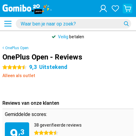
Veilig
betalen
OnePlus Open
OnePlus Open - Reviews
9,3
Uitstekend
4.5 sterren
Alleen als outlet
Reviews van onze klanten
Gemiddelde scores:
38 geverifieerde reviews
9
,3
4.5 sterren