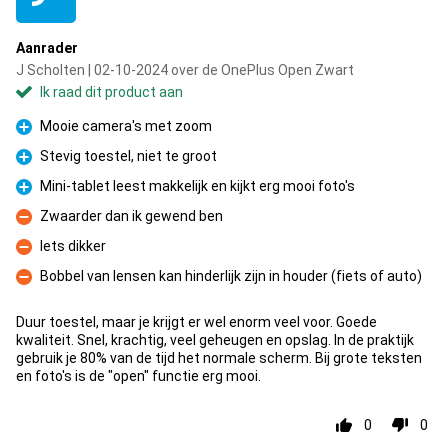
Aanrader
J Scholten | 02-10-2024 over de OnePlus Open Zwart
Ik raad dit product aan
Mooie camera's met zoom
Pluspunt
Stevig toestel, niet te groot
Pluspunt
Mini-tablet leest makkelijk en kijkt erg mooi foto's
Pluspunt
Zwaarder dan ik gewend ben
Minpunt
Iets dikker
Minpunt
Bobbel van lensen kan hinderlijk zijn in houder (fiets of auto)
Minpunt
Duur toestel, maar je krijgt er wel enorm veel voor. Goede
kwaliteit. Snel, krachtig, veel geheugen en opslag. In de praktijk
gebruik je 80% van de tijd het normale scherm. Bij grote teksten
en foto's is de "open" functie erg mooi.
0
0