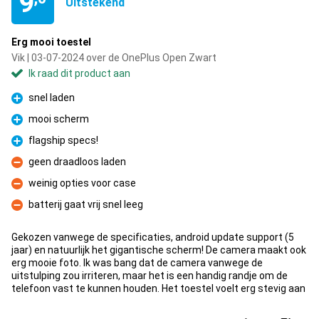
9
Uitstekend
Erg mooi toestel
Vik | 03-07-2024 over de OnePlus Open Zwart
Ik raad dit product aan
snel laden
Pluspunt
mooi scherm
Pluspunt
flagship specs!
Pluspunt
geen draadloos laden
Minpunt
weinig opties voor case
Minpunt
batterij gaat vrij snel leeg
Minpunt
Gekozen vanwege de specificaties, android update support (5
jaar) en natuurlijk het gigantische scherm! De camera maakt ook
erg mooie foto. Ik was bang dat de camera vanwege de
uitstulping zou irriteren, maar het is een handig randje om de
telefoon vast te kunnen houden. Het toestel voelt erg stevig aan