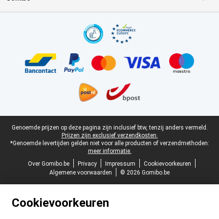
Certificaten, betaalmethoden, bezorgingsdienst partners
Juridische voettekst
Genoemde prijzen op deze pagina zijn inclusief btw, tenzij anders vermeld.
Prijzen zijn exclusief verzendkosten.
*Genoemde levertijden gelden niet voor alle producten of verzendmethoden:
meer informatie.
Over Gomibo.be
Privacy
Impressum
Cookievoorkeuren
Algemene voorwaarden
© 2026 Gomibo.be
Cookievoorkeuren