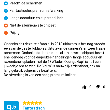
Prachtige schermen
Pluspunt
Fantastische, premium afwerking
Pluspunt
Lange accuduur en supersnel lade
Pluspunt
Niet de allernieuwste chipset
Minpunt
Prijzig
Minpunt
Ondanks dat deze telefoon al in 2013 uitkwam is het nog steeds
één van de beste foldables. Uitstekende camera's en zeer fraaie
schermen. Ondanks dat het niet de allernieuwste chipset bevat
snel genoeg voor de dagelijkse handelingen, lange accuduur en
razendsnel opladen met de 63W lader. Opengeklapt is het een
juweeltje om te zien. De 'vouw' is nauwelijks zichtbaar, ook na
lang gebruik volgens de bezitters.
De afwerking is van een hoog premium kaliber.
0
0
5 sterren
9
,5
Fantastisch