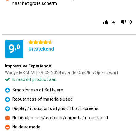
naar het grote scherm
Minpunt
4
0
4.5 sterren
9
,0
Uitstekend
Impressive Experience
Wadye MKADMI | 29-03-2024 over de OnePlus Open Zwart
Ik raad dit product aan
Smoothness of Software
Pluspunt
Robustness of materials used
Pluspunt
Display / it supports stylus on both screens
Pluspunt
No headphones/ earbuds /earpods / no jack port
Minpunt
No desk mode
Minpunt