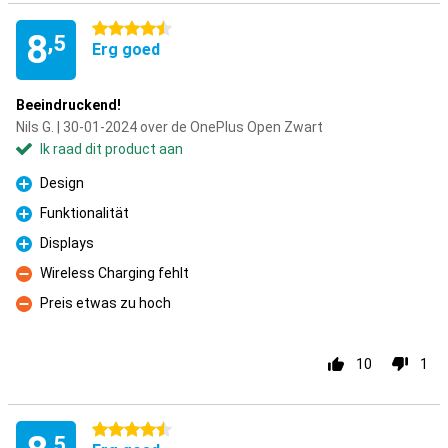
4.5 sterren
8
,5
Erg goed
Beeindruckend!
Nils G. | 30-01-2024 over de OnePlus Open Zwart
Ik raad dit product aan
Design
Pluspunt
Funktionalität
Pluspunt
Displays
Pluspunt
Wireless Charging fehlt
Minpunt
Preis etwas zu hoch
Minpunt
10
1
4.5 sterren
,5