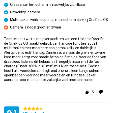
Crease van het scherm is nauwelijks zichtbaar
Pluspunt
Geweldige camera
Pluspunt
Multitasken werkt super op mainscherm dankzij OnePlus OS
Pluspunt
Camera is nogal groot en zwaar
Minpunt
Toestel doet wat je mag verwachten van een fold telefoon. En
de OnePlus OS maakt gebruik van handige functies zodat
multitasken met meerdere app gemakkelijk en duidelijk is.
Alertslider is echt handig. Camera is wel aan de grote en zware
kant maar zorgt voor mooie fotos en filmpjes. Voor de fans van
draadloos laden is dit helaas niet mogelijk maar met de fast
charge (0 naar 100% in 40 min) mis ik dit totaal niet. Toestel
heeft alle voordelen van high end phone alleen kun je scherm
openklappen voor nog meer voordelen en functies. Zeker
aanrader voor mensen die zakelijke veel moeten mailen.
5
1
4.5 sterren
,0