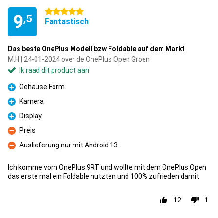
5 sterren
9
,5
Fantastisch
Das beste OnePlus Modell bzw Foldable auf dem Markt
M.H | 24-01-2024 over de OnePlus Open Groen
Ik raad dit product aan
Gehäuse Form
Pluspunt
Kamera
Pluspunt
Display
Pluspunt
Preis
Minpunt
Auslieferung nur mit Android 13
Minpunt
Ich komme vom OnePlus 9RT und wollte mit dem OnePlus Open
das erste mal ein Foldable nutzten und 100% zufrieden damit
12
1