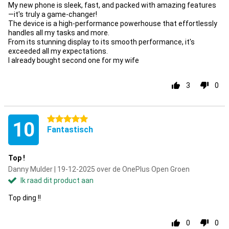
My new phone is sleek, fast, and packed with amazing features
—it's truly a game-changer!
The device is a high-performance powerhouse that effortlessly
handles all my tasks and more.
From its stunning display to its smooth performance, it's
exceeded all my expectations.
I already bought second one for my wife
3
0
5 sterren
10
Fantastisch
Top !
Danny Mulder | 19-12-2025 over de OnePlus Open Groen
Ik raad dit product aan
Top ding !!
0
0