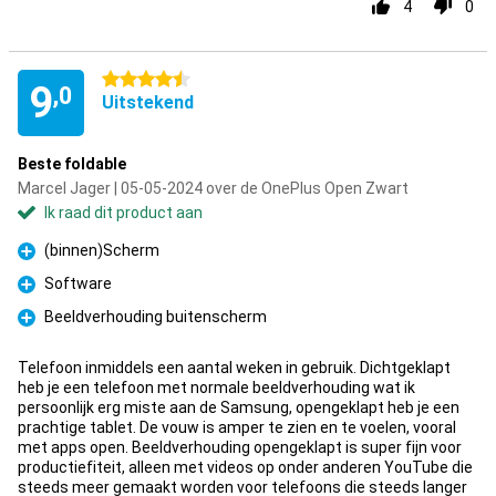
4
0
4.5 sterren
9
,0
Uitstekend
Beste foldable
Marcel Jager | 05-05-2024 over de OnePlus Open Zwart
Ik raad dit product aan
(binnen)Scherm
Pluspunt
Software
Pluspunt
Beeldverhouding buitenscherm
Pluspunt
Telefoon inmiddels een aantal weken in gebruik. Dichtgeklapt
heb je een telefoon met normale beeldverhouding wat ik
persoonlijk erg miste aan de Samsung, opengeklapt heb je een
prachtige tablet. De vouw is amper te zien en te voelen, vooral
met apps open. Beeldverhouding opengeklapt is super fijn voor
productiefiteit, alleen met videos op onder anderen YouTube die
steeds meer gemaakt worden voor telefoons die steeds langer