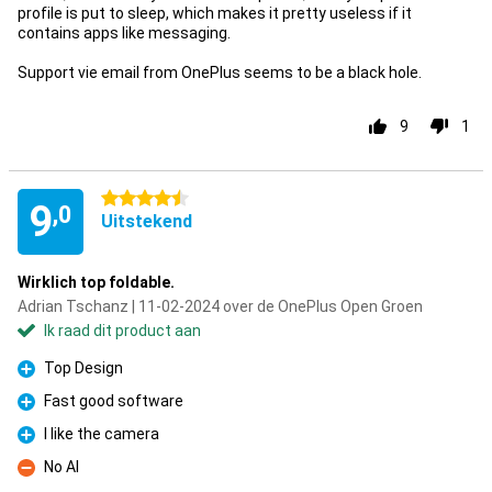
profile is put to sleep, which makes it pretty useless if it
contains apps like messaging.
Support vie email from OnePlus seems to be a black hole.
9
1
4.5 sterren
9
,0
Uitstekend
Wirklich top foldable.
Adrian Tschanz | 11-02-2024 over de OnePlus Open Groen
Ik raad dit product aan
Top Design
Pluspunt
Fast good software
Pluspunt
I like the camera
Pluspunt
No AI
Minpunt