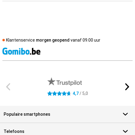
Klantenservice
morgen geopend
vanaf 09.00 uur
S
Externe winkelbeoordelingen
4,7
/ 5,0
4.7 sterren
Populaire smartphones
Telefoons