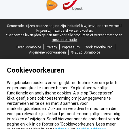
Juridische voettekst
Genoemde prijzen op deze pagina zijn inclusief btw, tenzij anders vermeld.
Prijzen zijn exclusief verzendkosten.
*Genoemde levertijden gelden niet voor alle producten of verzendmethoden:
meer informatie.
Over Gomibo.be
Privacy
Impressum
Cookievoorkeuren
Algemene voorwaarden
© 2026 Gomibo.be
Cookievoorkeuren
We gebruiken cookies en vergelijkbare technieken om je beter
en persoonlijker te kunnen helpen. Zo plaatsen we altijd
functionele en analytische cookies. Als je op “Accepteren”
klikt, geef je ons ook toestemming om jouw gegevens te
verzamelen en te delen met 3 partners voor
marketingdoeleinden. Zo kunnen we advertenties tonen die
voor jou relevant zijn. Je kunt je toestemming altijd eenvoudig
intrekken of wijzigen. Scroll hiervoor naar de onderkant van de
pagina en klik in de footer op 'Cookievoorkeuren'. Lees meer