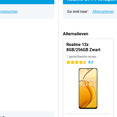
& minpunten
Ga snel naar:
Alternatieven
Alternatieven
Realme 12x
8GB/256GB Zwart
1 geverifieerde review
8,5
4.5 sterren