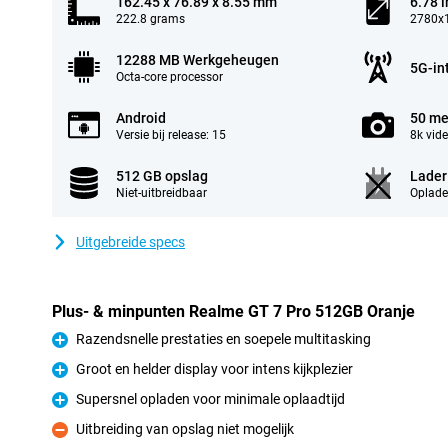
162.45 x 76.89 x 8.55 mm
6.78 
222.8 grams
2780x1
12288 MB Werkgeheugen
5G-in
Octa-core processor
Android
50 me
Versie bij release: 15
8k vid
512 GB opslag
Lader
Niet-uitbreidbaar
Oplade
Uitgebreide specs
Plus- & minpunten Realme GT 7 Pro 512GB Oranje
Razendsnelle prestaties en soepele multitasking
Pluspunt
Groot en helder display voor intens kijkplezier
Pluspunt
Supersnel opladen voor minimale oplaadtijd
Pluspunt
Uitbreiding van opslag niet mogelijk
Minpunt