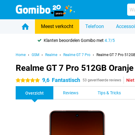
Meest verkocht
Telefoon
Accessoi
Klanten beoordelen Gomibo met
4.7/5
Home
GSM
Realme
Realme GT 7 Pro
Realme GT 7 Pro 512GB
Realme GT 7 Pro 512GB Oranje
9,6
Fantastisch
Niet
5 sterren
53 geverifieerde reviews
Reviews
Tips & Tricks
Overzicht