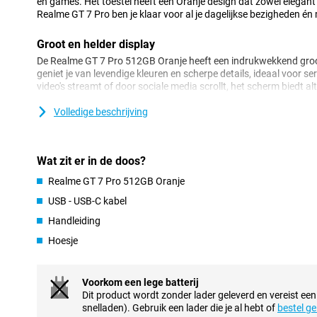
en games. Het toestel heeft een Oranje design dat zowel elegan
Realme GT 7 Pro ben je klaar voor al je dagelijkse bezigheden én
Groot en helder display
De Realme GT 7 Pro 512GB Oranje heeft een indrukwekkend groot
geniet je van levendige kleuren en scherpe details, ideaal voor ser
video's streamt of door sociale media scrollt, het scherm biedt alt
hoge verversingssnelheid scroll je supervloeiend door je content
Volledige beschrijving
Krachtige batterij
De Realme GT 7 Pro is uitgerust met een krachtige batterij die m
hoef je je geen zorgen te maken over tussentijds opladen. Ook 
Wat zit er in de doos?
opladen, zodat je in een mum van tijd weer op pad kunt. Dit maa
Realme GT 7 Pro 512GB Oranje
drukke dagen en lange reizen.
USB - USB-C kabel
Ruime opslag voor al je bestanden
Handleiding
Met 512GB opslagruimte biedt de Realme GT 7 Pro meer dan genoe
Hoesje
bestanden. Je kunt naar hartenlust downloaden en opslaan zond
opslag aan te lopen. Deze ruime opslag maakt het mogelijk om al
herinneringen direct op je telefoon te bewaren.
Voorkom een lege batterij
Dit product wordt zonder lader geleverd en vereist ee
Vloeiende prestaties
snelladen). Gebruik een lader die je al hebt of
bestel ge
De Realme GT 7 Pro 512GB Oranje beschikt over een razendsnel