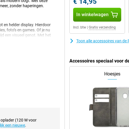
€ 14,95
t als modern oogt. Met deze
 meer, zonder haperingen.
In winkelwagen
 en helder display. Hierdoor
Incl. btw
|
Gratis verzending
ies, foto’s en games. Of je nu
ijd een visueel genot. Met het
 heen.
Toon alle accessoires van de
akkelijk de hele dag meegaat. Zo
Accessoires speciaal voor 
ondersteunt deze smartphone snel
kt de Realme GT 7 Pro ideaal voor
Hoesjes
g plek voor al je foto’s, apps en
er snel tegen de grenzen van je
 je favoriete apps en
n oplader (120 W voor
lijk een nieuwe
.
le processor, de Snapdragon 8