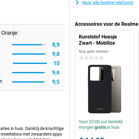
Naar alle Realme telefoons
Accessoires voor de Realme
Oranje:
Kunststof Hoesje
Zwart - Mobilize
8,9
Nog geen reviews
9,8
0 sterren
10
9,6
9,5
t:
Voor 22:00 uur besteld,
morgen
gratis
in huis
ties in huis. Dankzij de krachtige
l moeiteloos met zwaardere apps