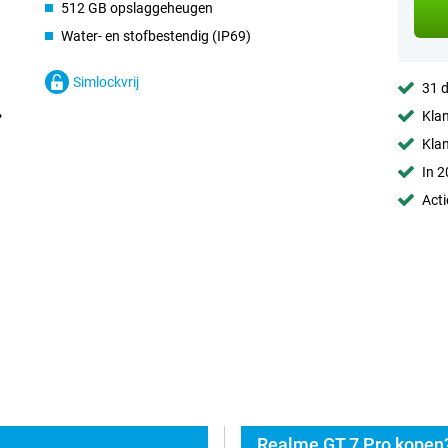
512 GB opslaggeheugen
Water- en stofbestendig (IP69)
Simlockvrij
31 d
Klan
Kla
In 2
Acti
Realme GT 7 Pro kopen?