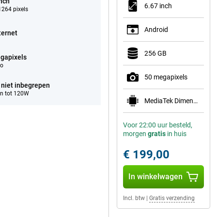
inch
6.67 inch
264 pixels
Android
ternet
256 GB
gapixels
eo
50 megapixels
 niet inbegrepen
n tot 120W
MediaTek Dimensity 6100+
Voor 22:00 uur besteld,
morgen
gratis
in huis
€ 199,00
In winkelwagen
Incl. btw
|
Gratis verzending