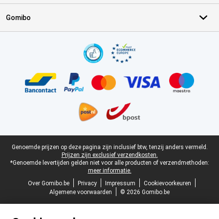
Gomibo
Certificaten, betaalmethoden, bezorgingsdienst partners
Juridische voettekst
Genoemde prijzen op deze pagina zijn inclusief btw, tenzij anders vermeld.
Prijzen zijn exclusief verzendkosten.
*Genoemde levertijden gelden niet voor alle producten of verzendmethoden:
meer informatie.
Over Gomibo.be
Privacy
Impressum
Cookievoorkeuren
Algemene voorwaarden
© 2026 Gomibo.be