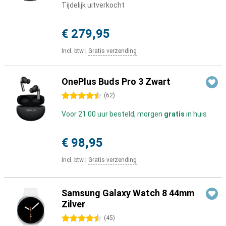
Tijdelijk uitverkocht
€ 279,95
Incl. btw
|
Gratis verzending
OnePlus Buds Pro 3 Zwart
4.5 sterren
(
62
)
Voor 21:00 uur besteld, morgen
gratis
in huis
€ 98,95
Incl. btw
|
Gratis verzending
Samsung Galaxy Watch 8 44mm
Zilver
4.5 sterren
(
45
)