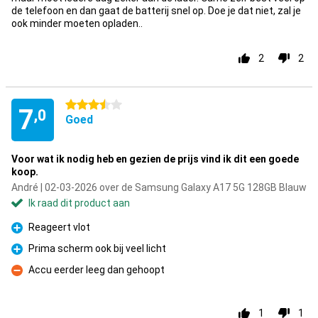
de telefoon en dan gaat de batterij snel op. Doe je dat niet, zal je
ook minder moeten opladen..
2
2
3.5 sterren
7
,0
Goed
Voor wat ik nodig heb en gezien de prijs vind ik dit een goede
koop.
André | 02-03-2026 over de Samsung Galaxy A17 5G 128GB Blauw
Ik raad dit product aan
Reageert vlot
Pluspunt
Prima scherm ook bij veel licht
Pluspunt
Accu eerder leeg dan gehoopt
Minpunt
1
1