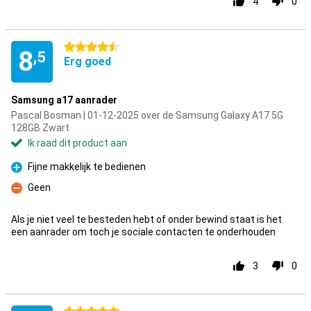
4
0
4.5 sterren
8
,5
Erg goed
Samsung a17 aanrader
Pascal Bosman | 01-12-2025 over de Samsung Galaxy A17 5G
128GB Zwart
Ik raad dit product aan
Fijne makkelijk te bedienen
Pluspunt
Geen
Minpunt
Als je niet veel te besteden hebt of onder bewind staat is het
een aanrader om toch je sociale contacten te onderhouden
3
0