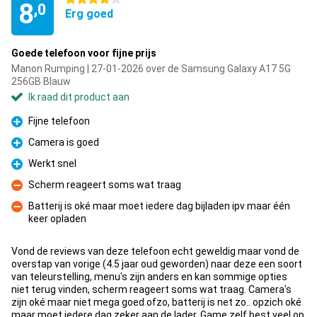
8
,0
Erg goed
Goede telefoon voor fijne prijs
Manon Rumping | 27-01-2026 over de Samsung Galaxy A17 5G
256GB Blauw
Ik raad dit product aan
Fijne telefoon
Pluspunt
Camera is goed
Pluspunt
Werkt snel
Pluspunt
Scherm reageert soms wat traag
Minpunt
Batterij is oké maar moet iedere dag bijladen ipv maar één
keer opladen
Minpunt
Vond de reviews van deze telefoon echt geweldig maar vond de
overstap van vorige (4.5 jaar oud geworden) naar deze een soort
van teleurstelling, menu's zijn anders en kan sommige opties
niet terug vinden, scherm reageert soms wat traag. Camera's
zijn oké maar niet mega goed ofzo, batterij is net zo.. opzich oké
maar moet iedere dag zeker aan de lader. Game zelf best veel op