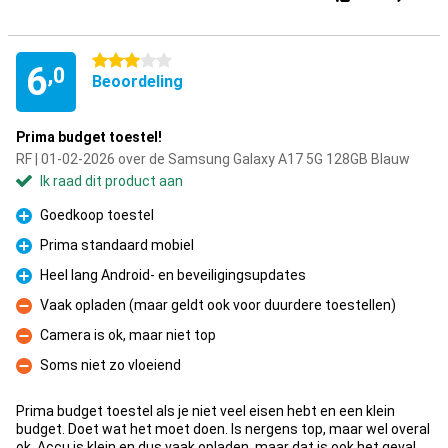
3 sterren
6
,0
Beoordeling
Prima budget toestel!
RF | 01-02-2026 over de Samsung Galaxy A17 5G 128GB Blauw
Ik raad dit product aan
Goedkoop toestel
Pluspunt
Prima standaard mobiel
Pluspunt
Heel lang Android- en beveiligingsupdates
Pluspunt
Vaak opladen (maar geldt ook voor duurdere toestellen)
Minpunt
Camera is ok, maar niet top
Minpunt
Soms niet zo vloeiend
Minpunt
Prima budget toestel als je niet veel eisen hebt en een klein
budget. Doet wat het moet doen. Is nergens top, maar wel overal
ok. Accu is klein en dus vaak opladen, maar dat is ook het geval