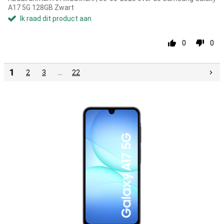
A17 5G 128GB Zwart
Ik raad dit product aan
0
0
1
2
3
…
22