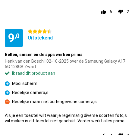
6
2
4.5 sterren
9
,0
Uitstekend
Bellen, smsen en de apps werken prima
Henk van den Bosch | 02-10-2025 over de Samsung Galaxy A17
5G 128GB Zwart
Ik raad dit product aan
Mooi scherm
Pluspunt
Redelijke camera,s
Pluspunt
Redelijke maar niet buitengewone camera,s
Minpunt
Als je een toestel wilt waar je regelmatig diverse soorten foto,s
wil maken is dit toestel niet geschikt. Verder werkt alles prima.