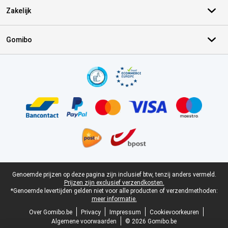
Zakelijk
Gomibo
Certificaten, betaalmethoden, bezorgingsdienst partners
Juridische voettekst
Genoemde prijzen op deze pagina zijn inclusief btw, tenzij anders vermeld.
Prijzen zijn exclusief verzendkosten.
*Genoemde levertijden gelden niet voor alle producten of verzendmethoden:
meer informatie.
Over Gomibo.be
Privacy
Impressum
Cookievoorkeuren
Algemene voorwaarden
© 2026 Gomibo.be