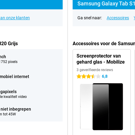
Samsung Galaxy Tab S1
an onze klanten
Ga snel naar:
Accessoires
20 Grijs
Accessoires voor de Samsun
Screenprotector van
inch
gehard glas - Mobilize
752 pixels
3 geverifieerde reviews
6,8
mobiel internet
3.5 sterren
gapixels
e kwaliteit video
 niet inbegrepen
n tot 45W