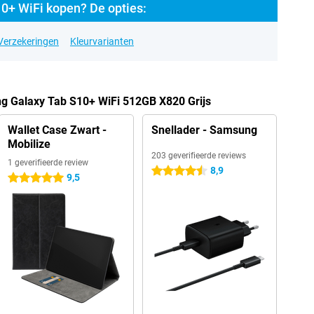
0+ WiFi kopen? De opties:
Verzekeringen
Kleurvarianten
g Galaxy Tab S10+ WiFi 512GB X820 Grijs
Wallet Case Zwart -
Snellader - Samsung
Mobilize
203 geverifieerde reviews
1 geverifieerde review
8,9
4.5 sterren
9,5
5 sterren