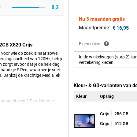
8,2
t:
Nu 3 maanden gratis
Maandpremie:
€ 16,95
Eigen risico
2GB X820 Grijs
voor wie op zoek is naar zowel
In de winkelwagen (stap 2) kun
erversingssnelheid van 120Hz, heb je
verzekering kiezen.
 zorgt ervoor dat je de hele dag
 handige S Pen, waarmee je snel
h. Dankzij de krachtige MediaTek
Kleur- & GB-varianten van 
Kleur
Opslag
I-aangedreven S Pen. Hiermee
 worden. Of je nu aantekeningen
 de S Pen ondersteunt je
Grijs
256 GB
telijk te houden. Dit is handig
ezen. Daarnaast kan de Galaxy AI je
Grijs
512 GB