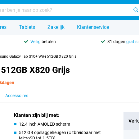
res
Tablets
Zakelijk
Klantenservice
Veilig
betalen
31 dagen
gratis
ung Galaxy Tab S10+ WiFi 512GB X820 Grijs
 512GB X820 Grijs
rkdagen
Accessoires
Klanten zijn blij met:
Verk
12.4 inch AMOLED scherm
512 GB opslaggeheugen (Uitbreidbaar met
MicroSD tot 1.5TB)