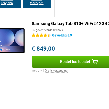
koppelen
toevoegen
iviteitsopties om je dagelijks
 eenvoudig via Quick Share of
Hierdoor kun je altijd optimaal
Samsung Galaxy Tab S10+ WiFi 512GB X
36 geverifieerde reviews
n tegen de elementen. Met een
Geweldig 8,9
4.5 sterren
epte van 1,5 meter. Dit betekent dat
et zwembad. Daarnaast zorgt de
€ 849,00
n vallen. Zo blijft je tablet
Ideaal voor mensen die graag veel
Bestel los toestel
Incl. btw
|
Gratis verzending
het opladen van je tablet
en mum van tijd weer op. Ideaal
ik maakt van je tablet. Zo kun je
ekingen.