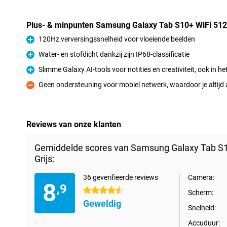
Plus- & minpunten Samsung Galaxy Tab S10+ WiFi 512
120Hz verversingssnelheid voor vloeiende beelden
Pluspunt
Water- en stofdicht dankzij zijn IP68-classificatie
Pluspunt
Slimme Galaxy AI-tools voor notities en creativiteit, ook in h
Pluspunt
Geen ondersteuning voor mobiel netwerk, waardoor je altijd 
Minpunt
Reviews van onze klanten
Gemiddelde scores van Samsung Galaxy Tab S
Grijs:
36 geverifieerde reviews
Camera:
8
,9
4.5 sterren
Scherm:
Geweldig
Snelheid:
Accuduur: