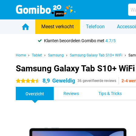
Meest verkocht
Telefoon
Accessoi
Klanten beoordelen Gomibo met
4.7/5
Home
Tablet
Samsung
Samsung Galaxy Tab S10+ WiFi
Sams
Samsung Galaxy Tab S10+ WiFi
8,9
Geweldig
2-4 we
4.5 sterren
36 geverifieerde reviews
Reviews
Tips & Tricks
Overzicht