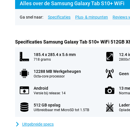
Alles over de Samsung Galaxy Tab S10+ WiFi
Ga snel naar:
Specificaties
Plus- & minpunten
Reviews v
Specificaties Samsung Galaxy Tab S10+ WiFi 512GB X8
185.4 x 285.4 x 5.6 mm
12.4 
718 grams
2800x1
12288 MB Werkgeheugen
Geen 
Octa-core processor
Android
13 me
Versie bij release: 14
Normal
512 GB opslag
Lader
Uitbreidbaar met MicroSD tot 1.5TB
Oplade
Uitgebreide specs