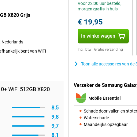
Voor 22:00 uur besteld,
morgen
gratis
in huis
GB X820 Grijs
€ 19,95
In winkelwagen
et Nederlands
Incl. btw
|
Gratis verzending
afhankelijk bent van WiFi
Toon alle accessoires van d
Verzeker de Samsung Galaxy
10+ WiFi 512GB X820
Mobile Essential
8,5
Schade door vallen en stote
9,8
Waterschade
Maandelijks opzegbaar
9,7
8,1