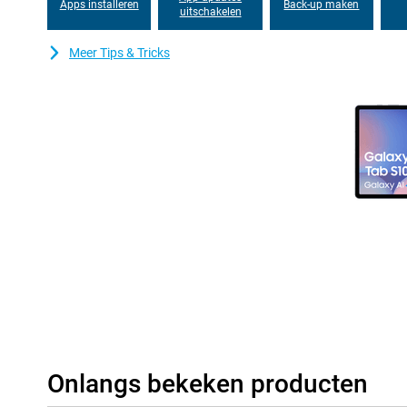
Apps installeren
Back-up maken
uitschakelen
De Samsung Galaxy Tab S10+ biedt een scala aan handige connect
leven makkelijker te maken. Deel bijvoorbeeld je foto's of video's
Meer Tips & Tricks
gebruik Smart View om je tablet te verbinden met je Samsung TV. 
gebruikmaken van al je Galaxy-devices.
IP68-certificering
De Samsung Galaxy Tab S10+ WiFi is gebouwd om bestand te zij
IP68-certificering is de tablet stof- en waterbestendig tot een di
je de tablet zonder zorgen kunt meenemen naar het strand of h
stevige aluminium behuizing voor extra bescherming tegen stoten e
langer mooi én functioneel, zelfs onder zware omstandigheden. 
onderweg zijn.
Batterij die de hele dag meegaat
Met de 10.090mAh batterij hoef je je geen zorgen te maken over 
gedurende de dag. Dankzij 45W snelladen laad je de batterij in e
voor lange dagen waarin je veel onderweg bent of intensief gebru
urenlang genieten van al je apps, films of games zonder onderbr
Onlangs bekeken producten