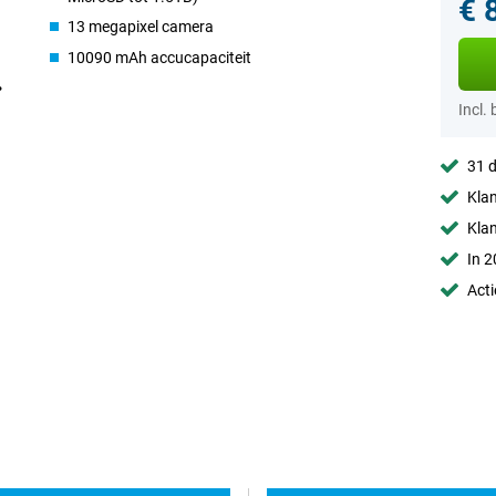
€ 
13 megapixel camera
10090 mAh accucapaciteit
Incl.
31 d
Klan
Kla
In 2
Acti