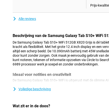
Prijs-kwalitei
Alle reviews
Beschrijving van de Samsung Galaxy Tab S10+ WiFi 51
De Samsung Galaxy Tab S10+ WiFi 512GB X820 Grijs is dé tablet 
kracht als flexibiliteit. Met het grote 12.4 inch display en een v
altijd een scherp beeld. De 10.090mAh batterij met 45W snelladen
door kunt zonder zorgen. Ook maak je eenvoudig gebruik van de
kunt noteren, tekenen of informatie opzoeken via Circle to Searc
6989 processor werk je soepel en zonder onderbrekingen.
Ideaal voor notities en creativiteit
De Samsung Galaxy Tab S10+ WiFi is uitgerust met de slimme A
maak je snel notities, die direct vertaald of samengevat kunnen
maakt tijdens een meeting of je creatieve ideeën omzet in kunst,
Volledige beschrijving
moeiteloos. Bovendien helpt Note Assist je om je notities overzich
voor iedereen die graag georganiseerd blijft, zonder tijd te verli
opgenomen presentaties omzetten naar tekst en zelfs vertalen.
Wat zit er in de doos?