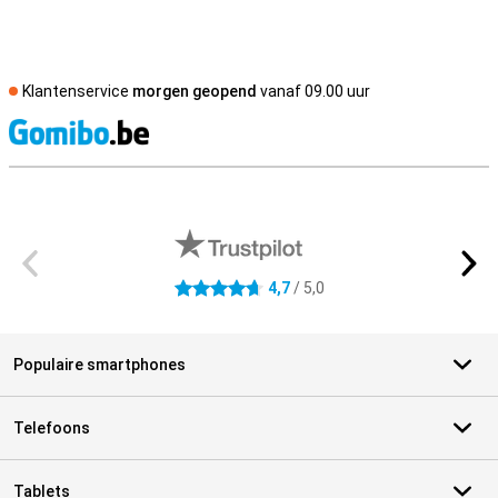
Klantenservice
morgen geopend
vanaf 09.00 uur
S
Externe winkelbeoordelingen
4,7
/ 5,0
4.7 sterren
Populaire smartphones
Telefoons
Tablets