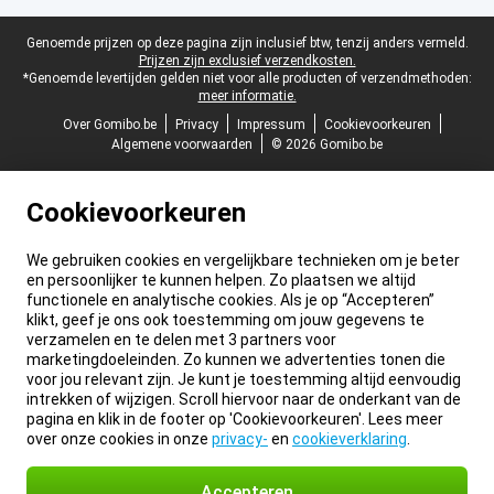
Juridische voettekst
Genoemde prijzen op deze pagina zijn inclusief btw, tenzij anders vermeld.
Prijzen zijn exclusief verzendkosten.
*Genoemde levertijden gelden niet voor alle producten of verzendmethoden:
meer informatie.
Over Gomibo.be
Privacy
Impressum
Cookievoorkeuren
Algemene voorwaarden
© 2026 Gomibo.be
Cookievoorkeuren
We gebruiken cookies en vergelijkbare technieken om je beter
en persoonlijker te kunnen helpen. Zo plaatsen we altijd
functionele en analytische cookies. Als je op “Accepteren”
klikt, geef je ons ook toestemming om jouw gegevens te
verzamelen en te delen met 3 partners voor
marketingdoeleinden. Zo kunnen we advertenties tonen die
voor jou relevant zijn. Je kunt je toestemming altijd eenvoudig
intrekken of wijzigen. Scroll hiervoor naar de onderkant van de
pagina en klik in de footer op 'Cookievoorkeuren'. Lees meer
over onze cookies in onze
privacy-
en
cookieverklaring
.
Accepteren