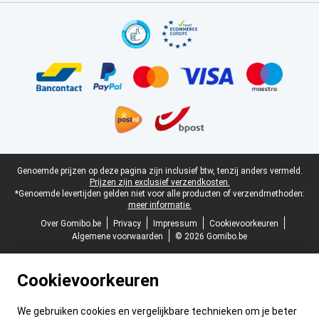
Certificaten, betaalmethoden, bezorgingsdienst partners
Juridische voettekst
Genoemde prijzen op deze pagina zijn inclusief btw, tenzij anders vermeld.
Prijzen zijn exclusief verzendkosten.
*Genoemde levertijden gelden niet voor alle producten of verzendmethoden:
meer informatie.
Over Gomibo.be
Privacy
Impressum
Cookievoorkeuren
Algemene voorwaarden
© 2026 Gomibo.be
Cookievoorkeuren
We gebruiken cookies en vergelijkbare technieken om je beter