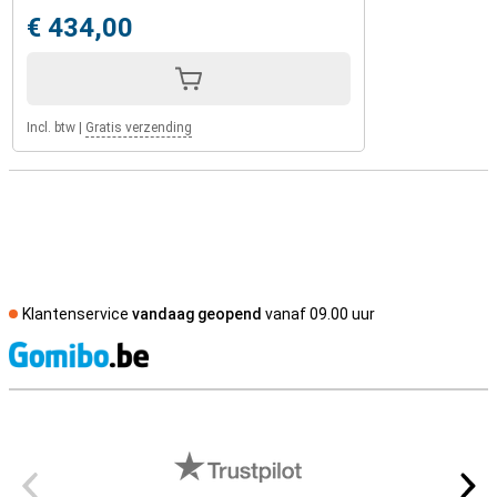
€ 434,00
Incl. btw
|
Gratis verzending
Klantenservice
vandaag geopend
vanaf 09.00 uur
S
Externe winkelbeoordelingen