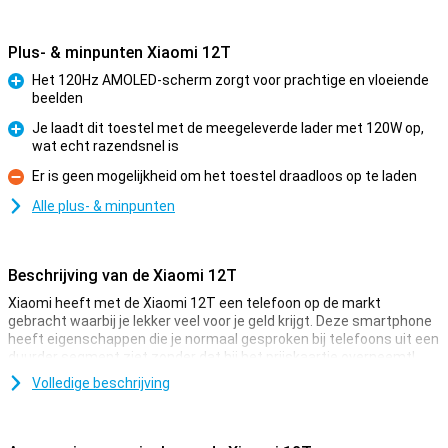
Plus- & minpunten Xiaomi 12T
Het 120Hz AMOLED-scherm zorgt voor prachtige en vloeiende
beelden
Pluspunt
Je laadt dit toestel met de meegeleverde lader met 120W op,
wat echt razendsnel is
Pluspunt
Er is geen mogelijkheid om het toestel draadloos op te laden
Minpunt
Alle plus- & minpunten
Beschrijving van de Xiaomi 12T
Xiaomi heeft met de Xiaomi 12T een telefoon op de markt
gebracht waarbij je lekker veel voor je geld krijgt. Deze smartphone
heeft eigenschappen die je normaal gesproken bij telefoons uit een
duurder segment ziet zonder dat hij het prijskaartje overneemt!
Deze telefoon van Xiaomi komt met 8GB aan werkgeheugen en ook
Volledige beschrijving
128GB aan opslaggeheugen. Het scherm is met 6,67 inch van een
mooi formaat. De resolutie van 2712x1220 zorgt ervoor dat tekst
goed te lezen is en ook video's er goed uitzien.