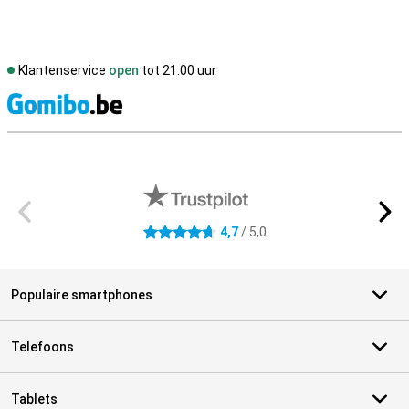
Klantenservice
open
tot 21.00 uur
S
Externe winkelbeoordelingen
4,7
/ 5,0
4.7 sterren
Populaire smartphones
Telefoons
Tablets