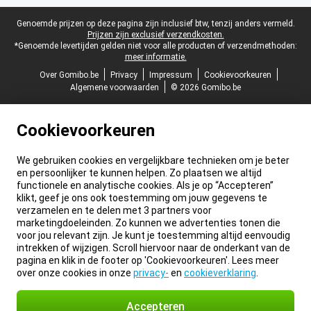
Juridische voettekst
Genoemde prijzen op deze pagina zijn inclusief btw, tenzij anders vermeld.
Prijzen zijn exclusief verzendkosten.
*Genoemde levertijden gelden niet voor alle producten of verzendmethoden:
meer informatie.
Over Gomibo.be
Privacy
Impressum
Cookievoorkeuren
Algemene voorwaarden
© 2026 Gomibo.be
Cookievoorkeuren
We gebruiken cookies en vergelijkbare technieken om je beter
en persoonlijker te kunnen helpen. Zo plaatsen we altijd
functionele en analytische cookies. Als je op “Accepteren”
klikt, geef je ons ook toestemming om jouw gegevens te
verzamelen en te delen met 3 partners voor
marketingdoeleinden. Zo kunnen we advertenties tonen die
voor jou relevant zijn. Je kunt je toestemming altijd eenvoudig
intrekken of wijzigen. Scroll hiervoor naar de onderkant van de
pagina en klik in de footer op 'Cookievoorkeuren'. Lees meer
over onze cookies in onze
privacy-
en
cookieverklaring
.
Accepteren