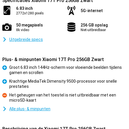
Specificaties Xiaomi 17T Pro 256GB Zwart
6.83 inch
5G-internet
2772x1280 pixels
50 megapixels
256 GB opslag
8k video
Niet-uitbreidbaar
Uitgebreide specs
Plus- & minpunten Xiaomi 17T Pro 256GB Zwart
Groot 6.83 inch 144Hz-scherm voor vloeiende beelden tijdens
gamen en scrollen
Pluspunt
Krachtige MediaTek Dimensity 9500-processor voor snelle
prestaties
Pluspunt
Het geheugen van het toestel is niet uitbreidbaar met een
microSD-kaart
Minpunt
Alle plus- & minpunten
Beschrijving van de Xiaomi 17T Pro 256GB Zwart