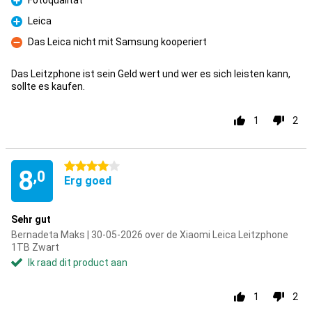
Fotoqualität
Pluspunt
Leica
Pluspunt
Das Leica nicht mit Samsung kooperiert
Minpunt
Das Leitzphone ist sein Geld wert und wer es sich leisten kann,
sollte es kaufen.
1
2
4 sterren
8
,0
Erg goed
Sehr gut
Bernadeta Maks | 30-05-2026 over de Xiaomi Leica Leitzphone
1TB Zwart
Ik raad dit product aan
1
2