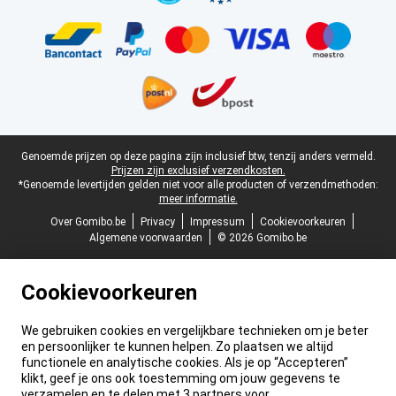
Juridische voettekst
Genoemde prijzen op deze pagina zijn inclusief btw, tenzij anders vermeld.
Prijzen zijn exclusief verzendkosten.
*Genoemde levertijden gelden niet voor alle producten of verzendmethoden:
meer informatie.
Over Gomibo.be
Privacy
Impressum
Cookievoorkeuren
Algemene voorwaarden
© 2026 Gomibo.be
Cookievoorkeuren
We gebruiken cookies en vergelijkbare technieken om je beter
en persoonlijker te kunnen helpen. Zo plaatsen we altijd
functionele en analytische cookies. Als je op “Accepteren”
klikt, geef je ons ook toestemming om jouw gegevens te
verzamelen en te delen met 3 partners voor