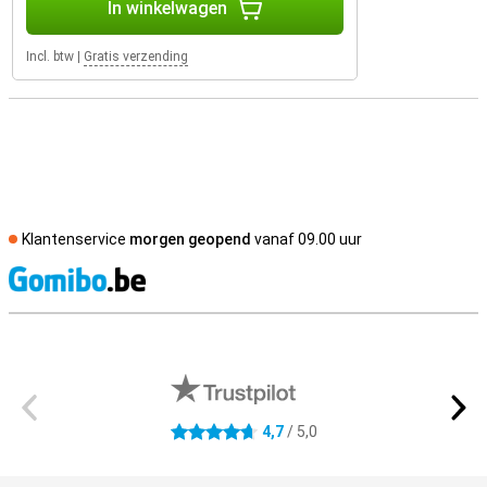
In winkelwagen
Incl. btw
|
Gratis verzending
Klantenservice
morgen geopend
vanaf 09.00 uur
S
Externe winkelbeoordelingen
4,7
/ 5,0
4.7 sterren