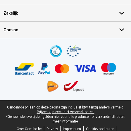
Zakelijk
Gomibo
Certificaten, betaalmethoden, bezorgingsdienst partners
Juridische voettekst
Genoemde prijzen op deze pagina zijn inclusief btw, tenzij anders vermeld.
Prijzen zijn exclusief verzendkosten.
*Genoemde levertijden gelden niet voor alle producten of verzendmethoden:
meer informatie.
Over Gomibo.be
Privacy
Impressum
Cookievoorkeuren