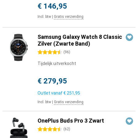
€ 146,95
Incl. btw
|
Gratis verzending
Samsung Galaxy Watch 8 Classic
Zilver (Zwarte Band)
4.5 sterren
(
96
)
Tijdelijk uitverkocht
€ 279,95
Outlet vanaf
€ 251,95
Incl. btw
|
Gratis verzending
OnePlus Buds Pro 3 Zwart
4.5 sterren
(
62
)