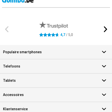
S
Externe winkelbeoordelingen
4,7
/ 5,0
4.7 sterren
Populaire smartphones
Telefoons
Tablets
Accessoires
Klantenservice