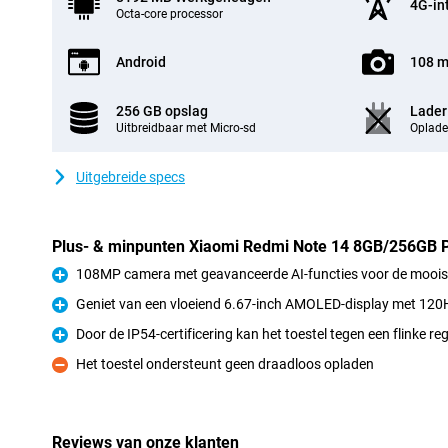
4G-in
Octa-core processor
Android
108 m
256 GB opslag
Lader
Uitbreidbaar met Micro-sd
Oplade
Uitgebreide specs
Plus- & minpunten Xiaomi Redmi Note 14 8GB/256GB 
108MP camera met geavanceerde AI-functies voor de mooist
Pluspunt
Geniet van een vloeiend 6.67-inch AMOLED-display met 120
Pluspunt
Door de IP54-certificering kan het toestel tegen een flinke re
Pluspunt
Het toestel ondersteunt geen draadloos opladen
Minpunt
Reviews van onze klanten