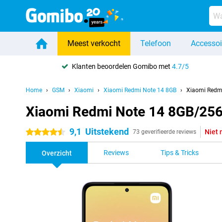
Meest verkocht
Telefoon
Accessoi
Klanten beoordelen Gomibo met
4.7/5
Home
GSM
Xiaomi
Xiaomi Redmi Note 14 8GB
Xiaomi Redm
Xiaomi Redmi Note 14 8GB/25
9,1
Uitstekend
Niet 
4.5 sterren
73 geverifieerde reviews
Reviews
Tips & Tricks
Overzicht