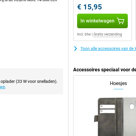
€ 15,95
In winkelwagen
ail. Dankzij de RAW domain night
zoals AI Erase en AI Sky het
Incl. btw
|
Gratis verzending
roepsselfies en heeft een
Toon alle accessoires van d
e dag door ondersteunt, zelfs bij
weer volledig opgeladen. Zo blijf je
Accessoires speciaal voor 
es speelt.
 oplader (33 W voor snelladen).
Hoesjes
uwe
.
 120Hz afhankelijk van de taak
ervaring. Met een piekhelderheid
hijnt.
99-Ultra processor. Deze
n streamen. Met 8GB werkgeheugen
lagcapaciteit. Als je toch meer