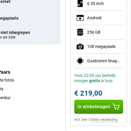
ternet
6.55 inch
Android
egapixels
256 GB
 niet inbegrepen
n tot 33W
108 megapixels
Qualcomm Snapdragon 778G 5G
Paars
Voor 22:00 uur besteld,
e foto's
morgen
gratis
in huis
Hz
€ 219,00
genbui
In winkelwagen
Incl. btw
|
Gratis verzending