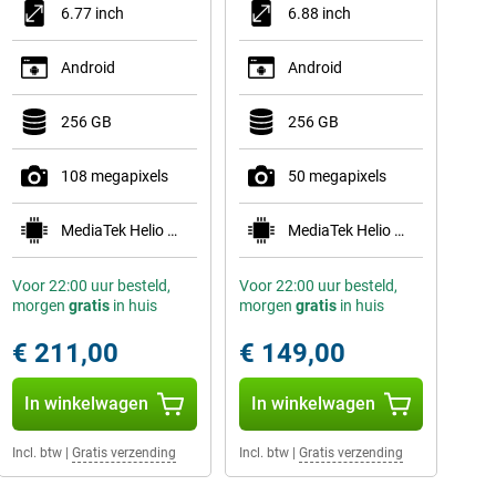
6.77 inch
6.88 inch
Android
Android
256 GB
256 GB
108 megapixels
50 megapixels
MediaTek Helio G100-Ultra
MediaTek Helio G81 Ultra
Voor 22:00 uur besteld,
Voor 22:00 uur besteld,
morgen
gratis
in huis
morgen
gratis
in huis
€ 211,00
€ 149,00
In winkelwagen
In winkelwagen
Incl. btw
|
Gratis verzending
Incl. btw
|
Gratis verzending