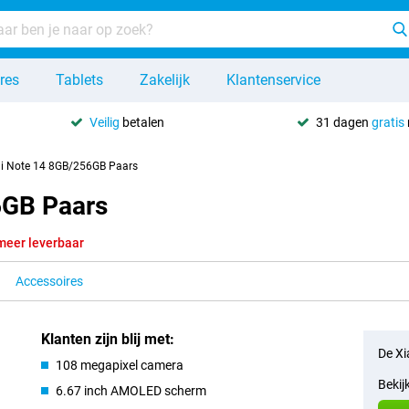
res
Tablets
Zakelijk
Klantenservice
Veilig
betalen
31 dagen
gratis
i Note 14 8GB/256GB Paars
6GB Paars
meer leverbaar
Accessoires
Klanten zijn blij met:
De Xi
108 megapixel camera
Bekij
6.67 inch AMOLED scherm