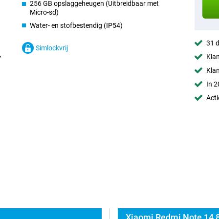
256 GB opslaggeheugen (Uitbreidbaar met
Micro-sd)
Water- en stofbestendig (IP54)
31 d
Simlockvrij
Klan
Kla
In 2
Acti
Xiaomi Redmi Note 14 8