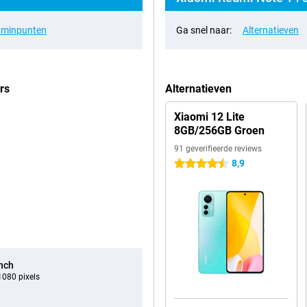
& minpunten
Ga snel naar:
Alternatieven
rs
Alternatieven
Xiaomi 12 Lite
8GB/256GB Groen
91 geverifieerde reviews
8,9
4.5 sterren
inch
080 pixels