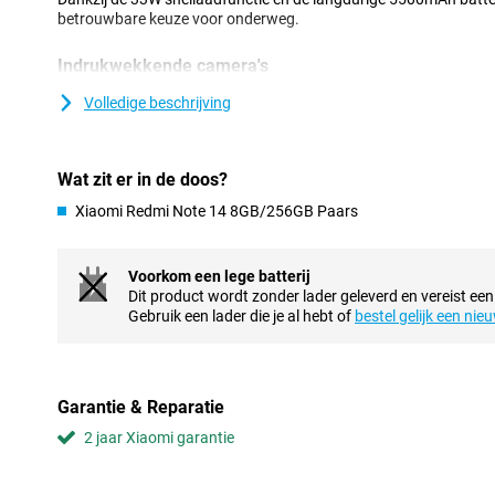
betrouwbare keuze voor onderweg.
Indrukwekkende camera's
De 108MP hoofdcamera zorgt voor scherpe beelden met veel det
Volledige beschrijving
modus maak je levendige foto’s in het donker, terwijl AI-functies 
bewerken eenvoudig maken. De 20MP frontcamera maakt mooie g
portretmodus voor professionele resultaten.
Wat zit er in de doos?
Krachtige batterij
Xiaomi Redmi Note 14 8GB/256GB Paars
De Xiaomi Redmi Note 14 heeft een 5500mAh batterij die je de hel
intensief gebruik. Dankzij 33W snelladen is je toestel in korte tijd 
altijd verbonden, of je nu werkt, je favoriete serie streamt of gam
Voorkom een lege batterij
Dit product wordt zonder lader geleverd en vereist een
Mooi AMOLED-display
Gebruik een lader die je al hebt of
bestel gelijk een nie
Het 6.67-inch AMOLED-display biedt een verversingssnelheid tot
die je uitvoert, wat zorgt voor vloeiende beelden en een fijne kijk
van 1800 nits blijft het scherm goed zichtbaar, zelfs als de zon sc
Garantie & Reparatie
Snelle processor
2 jaar Xiaomi garantie
De Redmi Note 14 wordt aangedreven door een MediaTek Helio G
processor zorgt voor soepele prestaties bij scrollen, gamen e
en 256GB opslagruimte beschik je over voldoende snelheid en ops