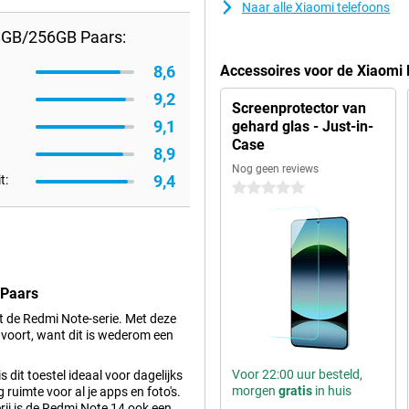
Naar alle Xiaomi telefoons
8GB/256GB Paars:
8,6
Accessoires voor de Xiaomi
9,2
Screenprotector van
9,1
gehard glas - Just-in-
Case
8,9
Nog geen reviews
9,4
t:
0 sterren
 Paars
t de Redmi Note-serie. Met deze
voort, want dit is wederom een
Voor 22:00 uur besteld,
it toestel ideaal voor dagelijks
morgen
gratis
in huis
imte voor al je apps en foto's.
ij is de Redmi Note 14 ook een