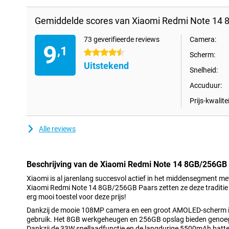
Gemiddelde scores van Xiaomi Redmi Note 14 
73 geverifieerde reviews
Camera:
9
,1
4.5 sterren
Scherm:
Uitstekend
Snelheid:
Accuduur:
Prijs-kwalitei
Alle reviews
Beschrijving van de Xiaomi Redmi Note 14 8GB/256GB
Xiaomi is al jarenlang succesvol actief in het middensegment me
Xiaomi Redmi Note 14 8GB/256GB Paars zetten ze deze traditie 
erg mooi toestel voor deze prijs!
Dankzij de mooie 108MP camera en een groot AMOLED-scherm is d
gebruik. Het 8GB werkgeheugen en 256GB opslag bieden genoeg ru
Dankzij de 33W snellaadfunctie en de langdurige 5500mAh batter